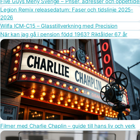
Five Guys Meny Sverige – Priser, adresser och öppettide
Legion Remix releasedatum: Faser och tidslinje 2025-
2026
Wilfa ICM-C15 – Glasstillverkning med Precision
När kan jag gå i pension född 1963? Riktålder 67 år
Filmer med Charlie Chaplin – guide till hans liv och verk