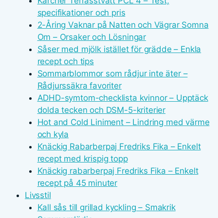
Kärcher Terrasstvätt PCL 4 – Test,
specifikationer och pris
2-Åring Vaknar på Natten och Vägrar Somna
Om – Orsaker och Lösningar
Såser med mjölk istället för grädde – Enkla
recept och tips
Sommarblommor som rådjur inte äter –
Rådjurssäkra favoriter
ADHD-symtom-checklista kvinnor – Upptäck
dolda tecken och DSM-5-kriterier
Hot and Cold Liniment – Lindring med värme
och kyla
Knäckig Rabarberpaj Fredriks Fika – Enkelt
recept med krispig topp
Knäckig rabarberpaj Fredriks Fika – Enkelt
recept på 45 minuter
Livsstil
Kall sås till grillad kyckling – Smakrik