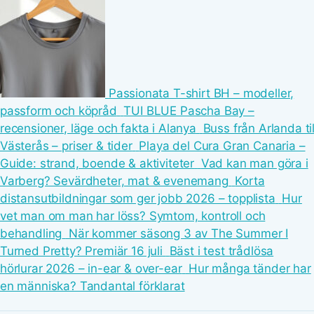
Passionata T-shirt BH – modeller,
passform och köpråd
TUI BLUE Pascha Bay –
recensioner, läge och fakta i Alanya
Buss från Arlanda til
Västerås – priser & tider
Playa del Cura Gran Canaria –
Guide: strand, boende & aktiviteter
Vad kan man göra i
Varberg? Sevärdheter, mat & evenemang
Korta
distansutbildningar som ger jobb 2026 – topplista
Hur
vet man om man har löss? Symtom, kontroll och
behandling
När kommer säsong 3 av The Summer I
Turned Pretty? Premiär 16 juli
Bäst i test trådlösa
hörlurar 2026 – in-ear & over-ear
Hur många tänder har
en människa? Tandantal förklarat