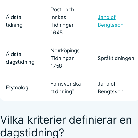
Post- och
Äldsta
Inrikes
Janolof
tidning
Tidningar
Bengtsson
1645
Norrköpings
Äldsta
Tidningar
Språktidningen
dagstidning
1758
Fornsvenska
Janolof
Etymologi
”tidhning”
Bengtsson
Vilka kriterier definierar en
dagstidning?