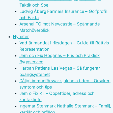
Taktik och Spel
Ludvig Åberg Farmers Insurance – Golfprofil
och Fakta
Arsenal FC mot Newcastle – Spännande
Matchöverblick
Nyheter
Vad är mandat i riksdagen – Guide till Rättvis
Representation
Jem och Fix Höganäs – Pris och Praktisk
Byggservice
Harpan Patiens Las Vegas – Så fungerar
poängsystemet
Dåligt immunförsvar sjuk hela tiden – Orsaker,
symtom och tips
Jem o Fix Kil – Öppettider, adress och
kontaktinfo
Ingemar Stenmark Nathalie Stenmark – Familj,
karriär och bröllop