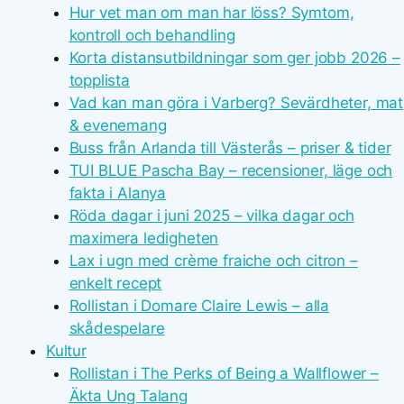
Hur vet man om man har löss? Symtom,
kontroll och behandling
Korta distansutbildningar som ger jobb 2026 –
topplista
Vad kan man göra i Varberg? Sevärdheter, mat
& evenemang
Buss från Arlanda till Västerås – priser & tider
TUI BLUE Pascha Bay – recensioner, läge och
fakta i Alanya
Röda dagar i juni 2025 – vilka dagar och
maximera ledigheten
Lax i ugn med crème fraiche och citron –
enkelt recept
Rollistan i Domare Claire Lewis – alla
skådespelare
Kultur
Rollistan i The Perks of Being a Wallflower –
Äkta Ung Talang