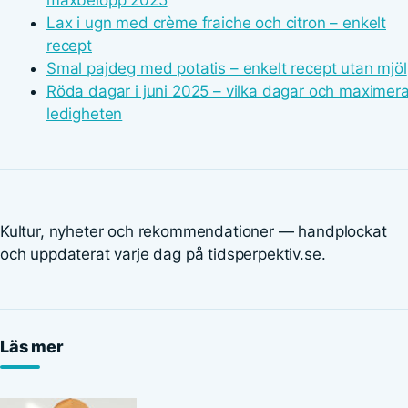
maxbelopp 2025
Lax i ugn med crème fraiche och citron – enkelt
recept
Smal pajdeg med potatis – enkelt recept utan mjöl
Röda dagar i juni 2025 – vilka dagar och maximer
ledigheten
Kultur, nyheter och rekommendationer — handplockat
och uppdaterat varje dag på tidsperpektiv.se.
Läs mer