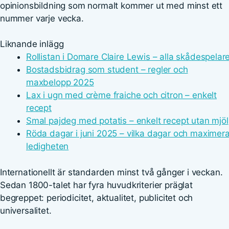
opinionsbildning som normalt kommer ut med minst ett
nummer varje vecka.
Liknande inlägg
Rollistan i Domare Claire Lewis – alla skådespelar
Bostadsbidrag som student – regler och
maxbelopp 2025
Lax i ugn med crème fraiche och citron – enkelt
recept
Smal pajdeg med potatis – enkelt recept utan mjöl
Röda dagar i juni 2025 – vilka dagar och maximer
ledigheten
Internationellt är standarden minst två gånger i veckan.
Sedan 1800-talet har fyra huvudkriterier präglat
begreppet: periodicitet, aktualitet, publicitet och
universalitet.