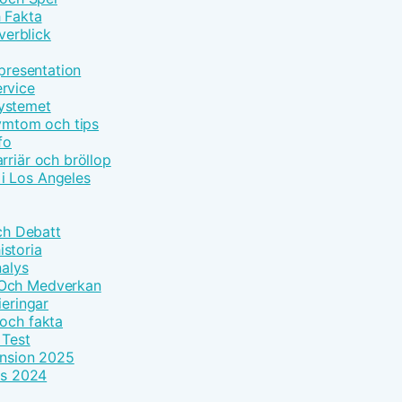
h Fakta
erblick
epresentation
rvice
systemet
symtom och tips
fo
rriär och bröllop
i Los Angeles
Och Debatt
storia
nalys
 Och Medverkan
ieringar
 och fakta
 Test
ension 2025
ls 2024