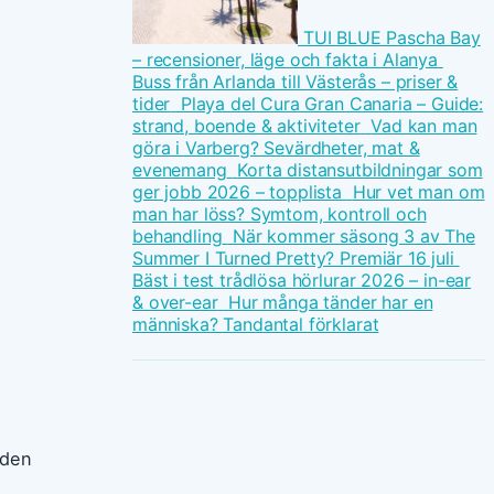
TUI BLUE Pascha Bay
– recensioner, läge och fakta i Alanya
Buss från Arlanda till Västerås – priser &
tider
Playa del Cura Gran Canaria – Guide:
strand, boende & aktiviteter
Vad kan man
göra i Varberg? Sevärdheter, mat &
evenemang
Korta distansutbildningar som
ger jobb 2026 – topplista
Hur vet man om
man har löss? Symtom, kontroll och
behandling
När kommer säsong 3 av The
Summer I Turned Pretty? Premiär 16 juli
Bäst i test trådlösa hörlurar 2026 – in-ear
& over-ear
Hur många tänder har en
människa? Tandantal förklarat
nden