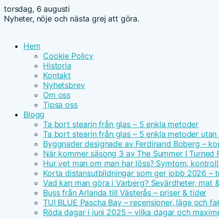
torsdag, 6 augusti
Nyheter, nöje och nästa grej att göra.
Hem
Cookie Policy
Historia
Kontakt
Nyhetsbrev
Om oss
Tipsa oss
Blogg
Ta bort stearin från glas – 5 enkla metoder
Ta bort stearin från glas – 5 enkla metoder utan
Byggnader designade av Ferdinand Boberg – ko
När kommer säsong 3 av The Summer I Turned Pre
Hur vet man om man har löss? Symtom, kontroll
Korta distansutbildningar som ger jobb 2026 – t
Vad kan man göra i Varberg? Sevärdheter, mat
Buss från Arlanda till Västerås – priser & tider
TUI BLUE Pascha Bay – recensioner, läge och fak
Röda dagar i juni 2025 – vilka dagar och maxim