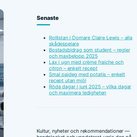
Senaste
Rollistan i Domare Claire Lewis – alla
skådespelare
Bostadsbidrag som student – regler
och maxbelopp 2025
Lax i ugn med crème fraiche och
citron – enkelt recept
Smal pajdeg med potatis – enkelt
recept utan mjöl
Röda dagar i juni 2025 – vilka dagar
och maximera ledigheten
Kultur, nyheter och rekommendationer —