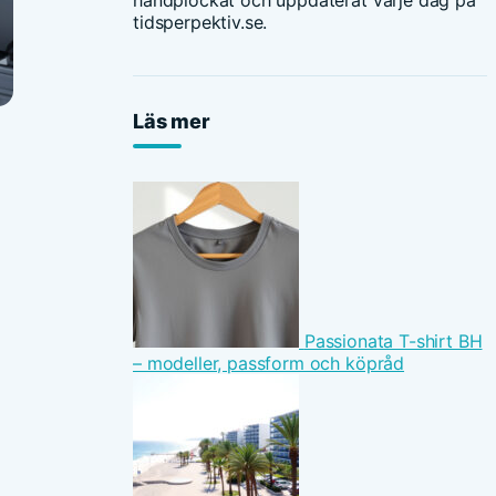
handplockat och uppdaterat varje dag på
tidsperpektiv.se.
Läs mer
Passionata T-shirt BH
– modeller, passform och köpråd