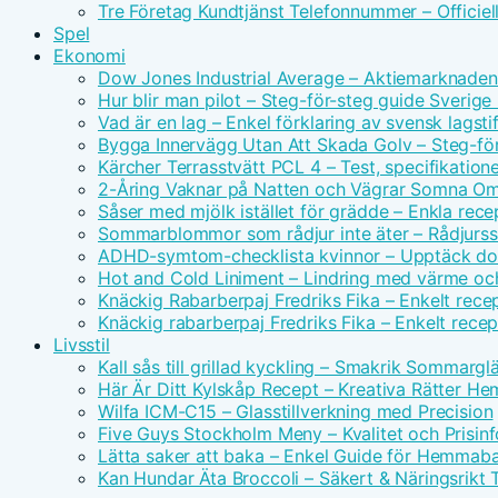
Tre Företag Kundtjänst Telefonnummer – Officie
Spel
Ekonomi
Dow Jones Industrial Average – Aktiemarknade
Hur blir man pilot – Steg-för-steg guide Sverig
Vad är en lag – Enkel förklaring av svensk lagsti
Bygga Innervägg Utan Att Skada Golv – Steg-för
Kärcher Terrasstvätt PCL 4 – Test, specifikatione
2-Åring Vaknar på Natten och Vägrar Somna Om
Såser med mjölk istället för grädde – Enkla rece
Sommarblommor som rådjur inte äter – Rådjurssä
ADHD-symtom-checklista kvinnor – Upptäck dol
Hot and Cold Liniment – Lindring med värme oc
Knäckig Rabarberpaj Fredriks Fika – Enkelt rece
Knäckig rabarberpaj Fredriks Fika – Enkelt rece
Livsstil
Kall sås till grillad kyckling – Smakrik Sommargl
Här Är Ditt Kylskåp Recept – Kreativa Rätter H
Wilfa ICM-C15 – Glasstillverkning med Precision
Five Guys Stockholm Meny – Kvalitet och Prisinf
Lätta saker att baka – Enkel Guide för Hemmab
Kan Hundar Äta Broccoli – Säkert & Näringsrikt 