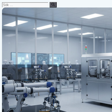
Sök
efter: