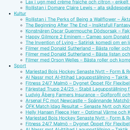
Lax i ugn med crème fraiche och citron – enkelt
Rollistan i Domare Claire Lewis – alla skådespel
Kultur
Rollistan i The Perks of Being a Wallflower – Äk
The Beginning After The End – Insiktsfull Fantas
Konstnären Oscar Guermouche Dödsorsak – Fakt
Happy Gilmore 2 Eminem – Cameo som Donald 
The Invention of Lying – Satirisk komedi om en l
Filmer med Donald Sutherland – Bästa roller och
Filmer med Donald Sutherland – Bästa listan och
Filmer med Orson Welles – Bästa roller och komp
Sport
Mariestad Bois Hockey Senaste Nytt – Form & Re
Al Nassr mot Al-Ittihad Laguppställning – Taktik
Fitness 24/7 Malmö – Dygnet Öppet För Flexibel
Färjestad Trupp 24/25 – Stabil Laguppställning
Ludvig Åberg Farmers Insurance – Golfprofil oc
Arsenal FC mot Newcastle – Spännande Matchöv
ÖFK Match Idag Resultat – Senaste Nytt och K
Helly Hansen Fleece Herr – Optimal Värme och 
Mariestad Bois Hockey Senaste Nytt – Form & Re
Fitness 24/7 Malmö – Dygnet Öppet För Flexibel
Al Nassr mot Al-Ittihad Laguppställning – Taktik