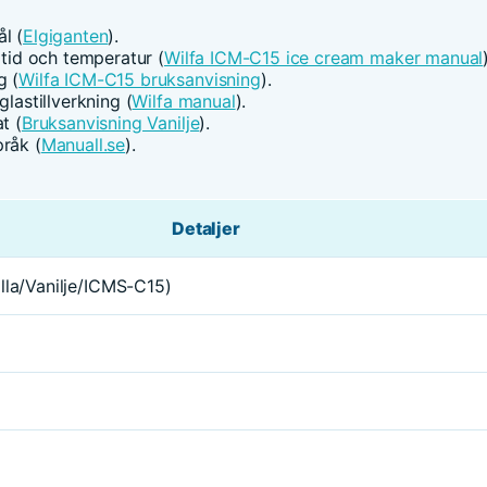
l (
Elgiganten
).
 tid och temperatur (
Wilfa ICM-C15 ice cream maker manual
g (
Wilfa ICM-C15 bruksanvisning
).
lastillverkning (
Wilfa manual
).
t (
Bruksanvisning Vanilje
).
råk (
Manuall.se
).
Detaljer
lla/Vanilje/ICMS-C15)