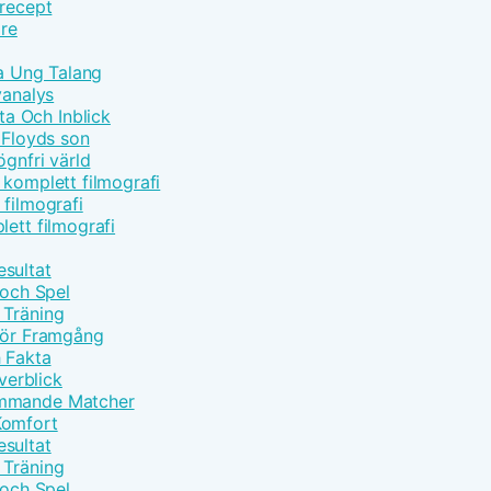
 recept
are
ta Ung Talang
yanalys
a Och Inblick
Floyds son
ögnfri värld
 komplett filmografi
 filmografi
lett filmografi
sultat
 och Spel
 Träning
 för Framgång
h Fakta
erblick
ommande Matcher
Komfort
sultat
 Träning
 och Spel