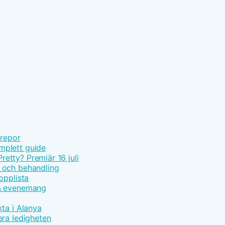
 repor
mplett guide
tty? Premiär 16 juli
 och behandling
opplista
 & evenemang
ta i Alanya
era ledigheten