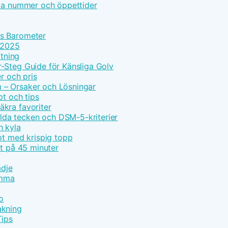
lla nummer och öppettider
ns Barometer
e 2025
ftning
-Steg Guide för Känsliga Golv
r och pris
 – Orsaker och Lösningar
pt och tips
kra favoriter
da tecken och DSM-5-kriterier
h kyla
pt med krispig topp
pt på 45 minuter
ädje
emma
o
akning
Tips