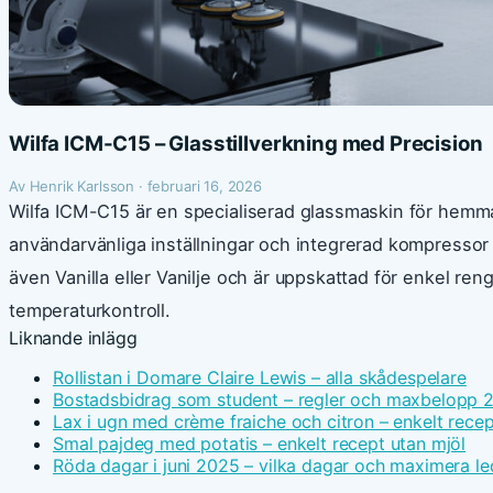
Wilfa ICM-C15 – Glasstillverkning med Precision
Av Henrik Karlsson · februari 16, 2026
Wilfa ICM-C15 är en specialiserad glassmaskin för hemm
användarvänliga inställningar och integrerad kompressor 
även Vanilla eller Vanilje och är uppskattad för enkel re
temperaturkontroll.
Liknande inlägg
Rollistan i Domare Claire Lewis – alla skådespelare
Bostadsbidrag som student – regler och maxbelopp 
Lax i ugn med crème fraiche och citron – enkelt recep
Smal pajdeg med potatis – enkelt recept utan mjöl
Röda dagar i juni 2025 – vilka dagar och maximera le