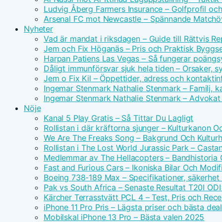
Ludvig Åberg Farmers Insurance – Golfprofil oc
Arsenal FC mot Newcastle – Spännande Matchöv
Nyheter
Vad är mandat i riksdagen – Guide till Rättvis R
Jem och Fix Höganäs – Pris och Praktisk Byggse
Harpan Patiens Las Vegas – Så fungerar poäng
Dåligt immunförsvar sjuk hela tiden – Orsaker, 
Jem o Fix Kil – Öppettider, adress och kontaktin
Ingemar Stenmark Nathalie Stenmark – Familj, ka
Ingemar Stenmark Nathalie Stenmark – Advokat 
Nöje
Kanal 5 Play Gratis – Så Tittar Du Lagligt
Rollistan i där kräftorna sjunger – Kulturkanon 
We Are The Freaks Song – Bakgrund Och Kulturhi
Rollistan i The Lost World Jurassic Park – Casta
Medlemmar av The Hellacopters – Bandhistoria
Fast and Furious Cars – Ikoniska Bilar Och Modif
Boeing 738-189 Max – Specifikationer, säkerhet
Pak vs South Africa – Senaste Resultat T20I ODI
Kärcher Terrasstvätt PCL 4 – Test, Pris och Rec
iPhone 11 Pro Pris – Lägsta priser och bästa dea
Mobilskal iPhone 13 Pro – Bästa valen 2025