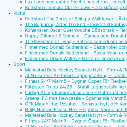
Lax i ugn med crème fraiche och citron – enkelt
Rollistan i Domare Claire Lewis – alla skådespel
Kultur
Rollistan i The Perks of Being a Wallflower – Äk
The Beginning After The End – Insiktsfull Fantas
Konstnären Oscar Guermouche Dödsorsak – Fakt
Happy Gilmore 2 Eminem – Cameo som Donald 
The Invention of Lying – Satirisk komedi om en l
Filmer med Donald Sutherland – Bästa roller och
Filmer med Donald Sutherland – Bästa listan och
Filmer med Orson Welles – Bästa roller och komp
Sport
Mariestad Bois Hockey Senaste Nytt – Form & Re
Al Nassr mot Al-Ittihad Laguppställning – Taktik
Fitness 24/7 Malmö – Dygnet Öppet För Flexibel
Färjestad Trupp 24/25 – Stabil Laguppställning
Ludvig Åberg Farmers Insurance – Golfprofil oc
Arsenal FC mot Newcastle – Spännande Matchöv
ÖFK Match Idag Resultat – Senaste Nytt och K
Helly Hansen Fleece Herr – Optimal Värme och 
Mariestad Bois Hockey Senaste Nytt – Form & Re
Fitness 24/7 Malmö – Dygnet Öppet För Flexibel
Al Nassr mot Al-Ittihad Laguppställning – Taktik