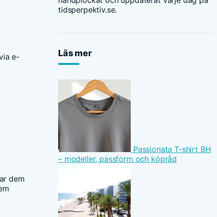
handplockat och uppdaterat varje dag på
tidsperpektiv.se.
Läs mer
via e-
Passionata T-shirt BH
– modeller, passform och köpråd
lar dem
dem