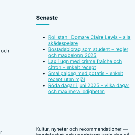
Senaste
Rollistan i Domare Claire Lewis – alla
skådespelare
Bostadsbidrag som student – regler
r och
och maxbelopp 2025
Lax i ugn med crème fraiche och
citron – enkelt recept
Smal pajdeg med potatis – enkelt
recept utan mjöl
Röda dagar i juni 2025 – vilka dagar
och maximera ledigheten
Kultur, nyheter och rekommendationer —
r