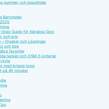
lla nummer och öppettider
ns Barometer
e 2025
ftning
-Steg Guide för Känsliga Golv
r och pris
 – Orsaker och Lösningar
pt och tips
kra favoriter
da tecken och DSM-5-kriterier
h kyla
pt med krispig topp
pt på 45 minuter
ädje
emma
o
akning
Tips