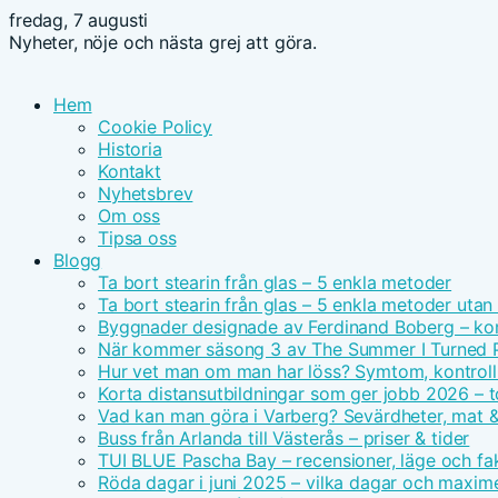
fredag, 7 augusti
Nyheter, nöje och nästa grej att göra.
Hem
Cookie Policy
Historia
Kontakt
Nyhetsbrev
Om oss
Tipsa oss
Blogg
Ta bort stearin från glas – 5 enkla metoder
Ta bort stearin från glas – 5 enkla metoder utan
Byggnader designade av Ferdinand Boberg – ko
När kommer säsong 3 av The Summer I Turned Pre
Hur vet man om man har löss? Symtom, kontroll
Korta distansutbildningar som ger jobb 2026 – t
Vad kan man göra i Varberg? Sevärdheter, mat
Buss från Arlanda till Västerås – priser & tider
TUI BLUE Pascha Bay – recensioner, läge och fak
Röda dagar i juni 2025 – vilka dagar och maxim