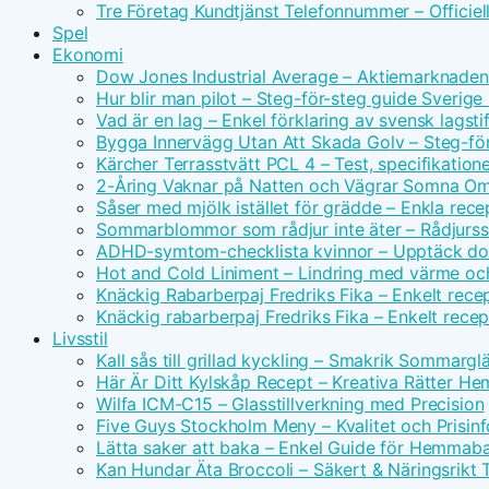
Tre Företag Kundtjänst Telefonnummer – Officie
Spel
Ekonomi
Dow Jones Industrial Average – Aktiemarknade
Hur blir man pilot – Steg-för-steg guide Sverig
Vad är en lag – Enkel förklaring av svensk lagsti
Bygga Innervägg Utan Att Skada Golv – Steg-för
Kärcher Terrasstvätt PCL 4 – Test, specifikatione
2-Åring Vaknar på Natten och Vägrar Somna Om
Såser med mjölk istället för grädde – Enkla rece
Sommarblommor som rådjur inte äter – Rådjurssä
ADHD-symtom-checklista kvinnor – Upptäck dol
Hot and Cold Liniment – Lindring med värme oc
Knäckig Rabarberpaj Fredriks Fika – Enkelt rece
Knäckig rabarberpaj Fredriks Fika – Enkelt rece
Livsstil
Kall sås till grillad kyckling – Smakrik Sommargl
Här Är Ditt Kylskåp Recept – Kreativa Rätter H
Wilfa ICM-C15 – Glasstillverkning med Precision
Five Guys Stockholm Meny – Kvalitet och Prisinf
Lätta saker att baka – Enkel Guide för Hemmab
Kan Hundar Äta Broccoli – Säkert & Näringsrikt 