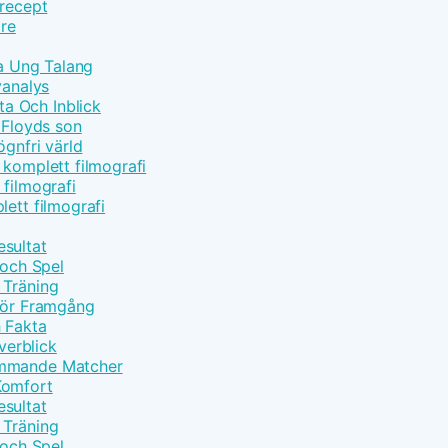
 recept
are
ta Ung Talang
yanalys
a Och Inblick
Floyds son
ögnfri värld
 komplett filmografi
 filmografi
lett filmografi
sultat
 och Spel
 Träning
 för Framgång
h Fakta
erblick
ommande Matcher
Komfort
sultat
 Träning
 och Spel