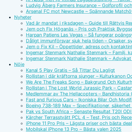
Ludvig Åberg Farmers Insurance – Golfprofil oc
Arsenal FC mot Newcastle – Spännande Matchöv
Nyheter
Vad är mandat i riksdagen – Guide till Rättvis R
Jem och Fix Höganäs – Pris och Praktisk Byggse
Harpan Patiens Las Vegas – Så fungerar poäng
Dåligt immunförsvar sjuk hela tiden – Orsaker, 
Jem o Fix Kil – Öppettider, adress och kontaktin
Ingemar Stenmark Nathalie Stenmark – Familj, ka
Ingemar Stenmark Nathalie Stenmark – Advokat 
Nöje
Kanal 5 Play Gratis – Så Tittar Du Lagligt
Rollistan i där kräftorna sjunger – Kulturkanon 
We Are The Freaks Song – Bakgrund Och Kulturhi
Rollistan i The Lost World Jurassic Park – Casta
Medlemmar av The Hellacopters – Bandhistoria
Fast and Furious Cars – Ikoniska Bilar Och Modif
Boeing 738-189 Max – Specifikationer, säkerhet
Pak vs South Africa – Senaste Resultat T20I ODI
Kärcher Terrasstvätt PCL 4 – Test, Pris och Rec
iPhone 11 Pro Pris – Lägsta priser och bästa dea
Mobilskal iPhone 13 Pro – Bästa valen 2025