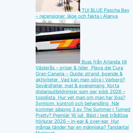
TUI BLUE Pascha Bay
– recensioner, läge och fakta i Alanya
Buss från Arlanda till
Västerås – priser & tider
Playa del Cura
Gran Canaria – Guide: strand, boende &
aktiviteter
Vad kan man göra i Varberg?
Sevärdheter, mat & evenemang
Korta
distansutbildningar som ger jobb 2026 –
topplista
Hur vet man om man har löss?
Symtom, kontroll och behandling
När
kommer säsong 3 av The Summer I Turned
Pretty? Premiär 16 juli
Bäst i test trådlösa
hörlurar 2026 – in-ear & over-ear
Hur
många tänder har en människa? Tandantal