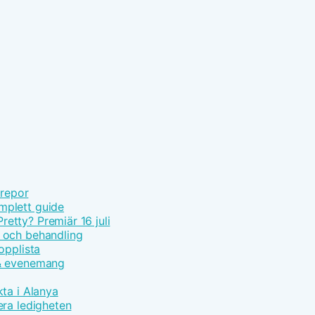
 repor
mplett guide
tty? Premiär 16 juli
 och behandling
opplista
 & evenemang
ta i Alanya
era ledigheten