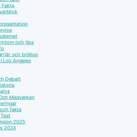
h Fakta
erblick
epresentation
rvice
systemet
symtom och tips
fo
rriär och bröllop
i Los Angeles
Och Debatt
storia
nalys
 Och Medverkan
ieringar
 och fakta
 Test
ension 2025
ls 2024