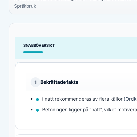
Språkbruk
SNABBÖVERSIKT
Bekräftade fakta
1
i natt rekommenderas av flera källor
(Ordk
Betoningen ligger på ”natt”, vilket motiver