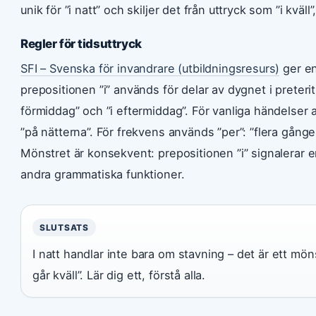
unik för ”i natt” och skiljer det från uttryck som ”i kv
Regler för tidsuttryck
SFI – Svenska för invandrare (utbildningsresurs)
ger en
prepositionen ”i” används för delar av dygnet i preteritum
förmiddag” och ”i eftermiddag”. För vanliga händelser 
”på nätterna”. För frekvens används ”per”: ”flera gånger
Mönstret är konsekvent: prepositionen ”i” signalerar en
andra grammatiska funktioner.
SLUTSATS
I natt handlar inte bara om stavning – det är ett mönst
går kväll”. Lär dig ett, förstå alla.