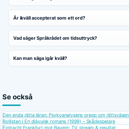
Är ikväll accepterat som ett ord?
Vad säger Språkrådet om tidsuttryck?
Kan man säga igår kväll?
Se också
Den enda rätta läran: Psykoanalysens grepp om rättsväse
Rollistan i En djävulsk romans (1999) – Skådespelare
Eintracht Frankfurt mot Bayern: TV, stream & resultat