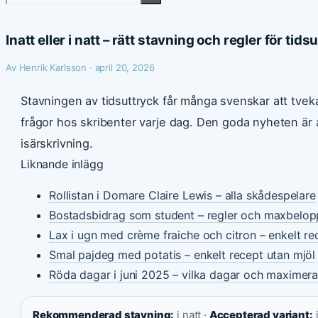
efter:
Inatt eller i natt – rätt stavning och regler för tids
Av Henrik Karlsson · april 20, 2026
Stavningen av tidsuttryck får många svenskar att tveka 
frågor hos skribenter varje dag. Den goda nyheten är a
isärskrivning.
Liknande inlägg
Rollistan i Domare Claire Lewis – alla skådespelare
Bostadsbidrag som student – regler och maxbelo
Lax i ugn med crème fraiche och citron – enkelt re
Smal pajdeg med potatis – enkelt recept utan mjöl
Röda dagar i juni 2025 – vilka dagar och maximera
Rekommenderad stavning:
i natt ·
Accepterad variant:
i