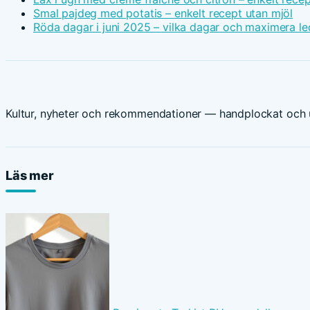
Smal pajdeg med potatis – enkelt recept utan mjöl
Röda dagar i juni 2025 – vilka dagar och maximera le
Kultur, nyheter och rekommendationer — handplockat och u
Läs mer