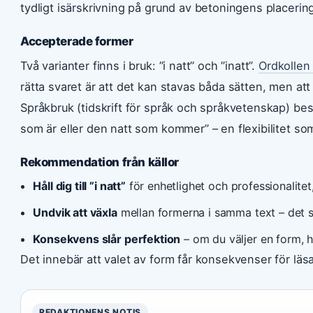
tydligt isärskrivning på grund av betoningens placerin
Accepterade former
Två varianter finns i bruk: ”i natt” och ”inatt”.
Ordkollen
rätta svaret är att det kan stavas båda sätten, men at
Språkbruk (tidskrift för språk och språkvetenskap) be
som är eller den natt som kommer” – en flexibilitet so
Rekommendation från källor
Håll dig till ”i natt”
för enhetlighet och professionalitet
Undvik att växla
mellan formerna i samma text – det sk
Konsekvens slår perfektion
– om du väljer en form, hål
Det innebär att valet av form får konsekvenser för läs
REDAKTIONENS NOTIS