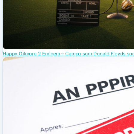
Happy Gilmore 2 Eminem – Cameo som Donald Floyds so