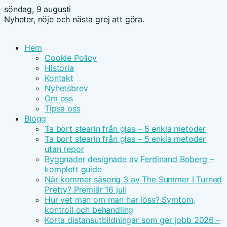
söndag, 9 augusti
Nyheter, nöje och nästa grej att göra.
Hem
Cookie Policy
Historia
Kontakt
Nyhetsbrev
Om oss
Tipsa oss
Blogg
Ta bort stearin från glas – 5 enkla metoder
Ta bort stearin från glas – 5 enkla metoder
utan repor
Byggnader designade av Ferdinand Boberg –
komplett guide
När kommer säsong 3 av The Summer I Turned
Pretty? Premiär 16 juli
Hur vet man om man har löss? Symtom,
kontroll och behandling
Korta distansutbildningar som ger jobb 2026 –