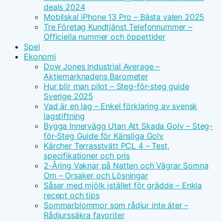
deals 2024
Mobilskal iPhone 13 Pro – Bästa valen 2025
Tre Företag Kundtjänst Telefonnummer –
Officiella nummer och öppettider
Spel
Ekonomi
Dow Jones Industrial Average –
Aktiemarknadens Barometer
Hur blir man pilot – Steg-för-steg guide
Sverige 2025
Vad är en lag – Enkel förklaring av svensk
lagstiftning
Bygga Innervägg Utan Att Skada Golv – Steg-
för-Steg Guide för Känsliga Golv
Kärcher Terrasstvätt PCL 4 – Test,
specifikationer och pris
2-Åring Vaknar på Natten och Vägrar Somna
Om – Orsaker och Lösningar
Såser med mjölk istället för grädde – Enkla
recept och tips
Sommarblommor som rådjur inte äter –
Rådjurssäkra favoriter