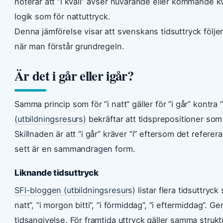
noterar att ”i kväll” avser nuvarande eller kommande kv
logik som för nattuttryck.
Denna jämförelse visar att svenskans tidsuttryck följer
när man förstår grundregeln.
Är det i går eller igår?
Samma princip som för ”i natt” gäller för ”i går” kontra ”
(utbildningsresurs)
bekräftar att tidsprepositioner som 
Skillnaden är att ”i går” kräver ”i” eftersom det referera
sett är en sammandragen form.
Liknande tidsuttryck
SFI-bloggen (utbildningsresurs)
listar flera tidsuttryck
natt”, ”i morgon bitti”, ”i förmiddag”, ”i eftermiddag”. 
tidsangivelse. För framtida uttryck gäller samma struktur: 