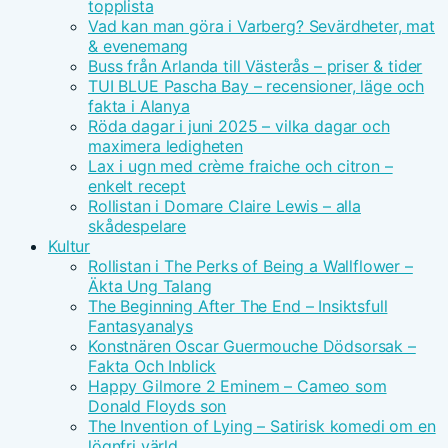
topplista
Vad kan man göra i Varberg? Sevärdheter, mat
& evenemang
Buss från Arlanda till Västerås – priser & tider
TUI BLUE Pascha Bay – recensioner, läge och
fakta i Alanya
Röda dagar i juni 2025 – vilka dagar och
maximera ledigheten
Lax i ugn med crème fraiche och citron –
enkelt recept
Rollistan i Domare Claire Lewis – alla
skådespelare
Kultur
Rollistan i The Perks of Being a Wallflower –
Äkta Ung Talang
The Beginning After The End – Insiktsfull
Fantasyanalys
Konstnären Oscar Guermouche Dödsorsak –
Fakta Och Inblick
Happy Gilmore 2 Eminem – Cameo som
Donald Floyds son
The Invention of Lying – Satirisk komedi om en
lögnfri värld