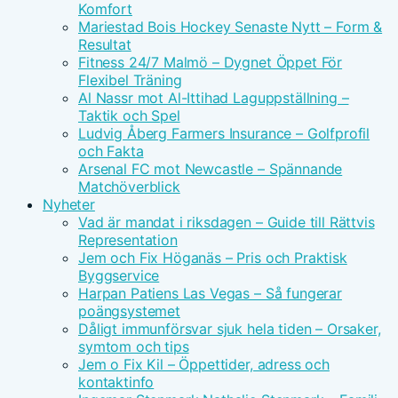
Komfort
Mariestad Bois Hockey Senaste Nytt – Form &
Resultat
Fitness 24/7 Malmö – Dygnet Öppet För
Flexibel Träning
Al Nassr mot Al-Ittihad Laguppställning –
Taktik och Spel
Ludvig Åberg Farmers Insurance – Golfprofil
och Fakta
Arsenal FC mot Newcastle – Spännande
Matchöverblick
Nyheter
Vad är mandat i riksdagen – Guide till Rättvis
Representation
Jem och Fix Höganäs – Pris och Praktisk
Byggservice
Harpan Patiens Las Vegas – Så fungerar
poängsystemet
Dåligt immunförsvar sjuk hela tiden – Orsaker,
symtom och tips
Jem o Fix Kil – Öppettider, adress och
kontaktinfo