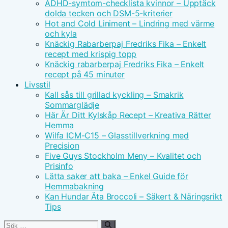
ADHD-symtom-checklista kvinnor – Upptäck
dolda tecken och DSM-5-kriterier
Hot and Cold Liniment – Lindring med värme
och kyla
Knäckig Rabarberpaj Fredriks Fika – Enkelt
recept med krispig topp
Knäckig rabarberpaj Fredriks Fika – Enkelt
recept på 45 minuter
Livsstil
Kall sås till grillad kyckling – Smakrik
Sommarglädje
Här Är Ditt Kylskåp Recept – Kreativa Rätter
Hemma
Wilfa ICM-C15 – Glasstillverkning med
Precision
Five Guys Stockholm Meny – Kvalitet och
Prisinfo
Lätta saker att baka – Enkel Guide för
Hemmabakning
Kan Hundar Äta Broccoli – Säkert & Näringsrikt
Tips
Sök