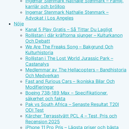
Ingemar Stenmark Nathalie Stenmark – Familj,
karriär och bröllop
Ingemar Stenmark Nathalie Stenmark –
Advokat i Los Angeles
Nöje
Kanal 5 Play Gratis – Så Tittar Du Lagligt
Rollistan i där kräftorna sjunger – Kulturkanon
Och Debatt
We Are The Freaks Song – Bakgrund Och
Kulturhistoria
Rollistan i The Lost World Jurassic Park –
Castanalys
Medlemmar av The Hellacopters – Bandhistoria
Och Medverkan
Fast and Furious Cars – Ikoniska Bilar Och
Modifieringar
Boeing 738-189 Max – Specifikationer,
säkerhet och fakta
Pak vs South Africa – Senaste Resultat T20I
ODI Test
Kärcher Terrasstvätt PCL 4 – Test, Pris och
Recension 2025
iPhone 11 Pro Pris – Lägsta priser och bästa