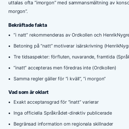
uttalas ofta ”imorgon” med sammansmältning av konsonan
morgon”.
Bekräftade fakta
”i natt” rekommenderas av Ordkollen och HenrikNygre
Betoning på ”natt” motiverar isärskrivning (HenrikNyg
Tre tidsaspekter: förfluten, nuvarande, framtida (Språ
”inatt” accepteras men föredras inte (Ordkollen)
Samma regler gäller för ”i kväll”, ”i morgon”
Vad som är oklart
Exakt acceptansgrad för ”inatt” varierar
Inga officiella Språkrådet-direktiv publicerade
Begränsad information om regionala skillnader