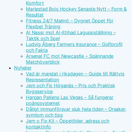
Komfort
Mariestad Bois Hockey Senaste Nytt – Form &
Resultat
Fitness 24/7 Malmö – Dygnet Öppet För
Flexibel Träning
Al Nassr mot Al-Ittihad Laguppställning –
Taktik och Spel
Ludvig Åberg Farmers Insurance – Golfprofil
och Fakta
Arsenal FC mot Newcastle – Spännande
Matchöverblick
Nyheter
Vad är mandat i riksdagen – Guide till Rättvis
Representation
Jem och Fix Höganäs – Pris och Praktisk
Byggservice
Harpan Patiens Las Vegas – Så fungerar
poängsystemet
Dåligt immunförsvar sjuk hela tiden – Orsaker,
symtom och tips
Jem o Fix Kil – Öppettider, adress och
kontaktinfo