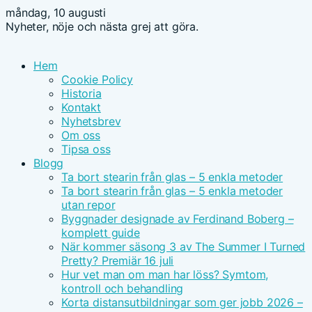
måndag, 10 augusti
Nyheter, nöje och nästa grej att göra.
Hem
Cookie Policy
Historia
Kontakt
Nyhetsbrev
Om oss
Tipsa oss
Blogg
Ta bort stearin från glas – 5 enkla metoder
Ta bort stearin från glas – 5 enkla metoder
utan repor
Byggnader designade av Ferdinand Boberg –
komplett guide
När kommer säsong 3 av The Summer I Turned
Pretty? Premiär 16 juli
Hur vet man om man har löss? Symtom,
kontroll och behandling
Korta distansutbildningar som ger jobb 2026 –