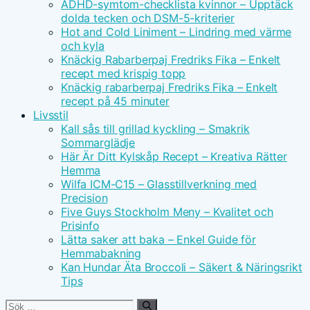
ADHD-symtom-checklista kvinnor – Upptäck
dolda tecken och DSM-5-kriterier
Hot and Cold Liniment – Lindring med värme
och kyla
Knäckig Rabarberpaj Fredriks Fika – Enkelt
recept med krispig topp
Knäckig rabarberpaj Fredriks Fika – Enkelt
recept på 45 minuter
Livsstil
Kall sås till grillad kyckling – Smakrik
Sommarglädje
Här Är Ditt Kylskåp Recept – Kreativa Rätter
Hemma
Wilfa ICM-C15 – Glasstillverkning med
Precision
Five Guys Stockholm Meny – Kvalitet och
Prisinfo
Lätta saker att baka – Enkel Guide för
Hemmabakning
Kan Hundar Äta Broccoli – Säkert & Näringsrikt
Tips
Sök