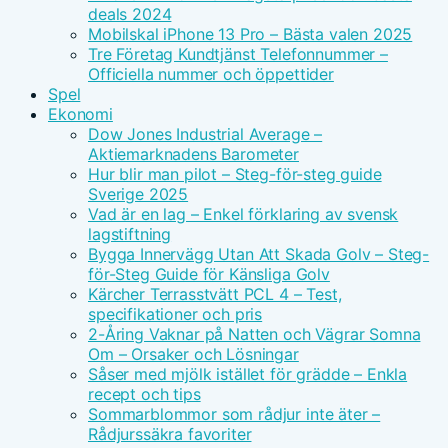
deals 2024
Mobilskal iPhone 13 Pro – Bästa valen 2025
Tre Företag Kundtjänst Telefonnummer –
Officiella nummer och öppettider
Spel
Ekonomi
Dow Jones Industrial Average –
Aktiemarknadens Barometer
Hur blir man pilot – Steg-för-steg guide
Sverige 2025
Vad är en lag – Enkel förklaring av svensk
lagstiftning
Bygga Innervägg Utan Att Skada Golv – Steg-
för-Steg Guide för Känsliga Golv
Kärcher Terrasstvätt PCL 4 – Test,
specifikationer och pris
2-Åring Vaknar på Natten och Vägrar Somna
Om – Orsaker och Lösningar
Såser med mjölk istället för grädde – Enkla
recept och tips
Sommarblommor som rådjur inte äter –
Rådjurssäkra favoriter