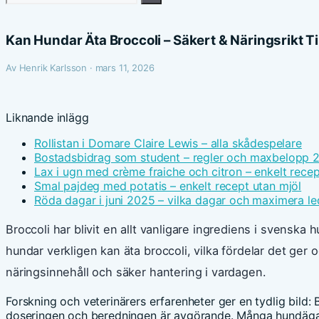
efter:
Kan Hundar Äta Broccoli – Säkert & Näringsrikt T
Av Henrik Karlsson · mars 11, 2026
Liknande inlägg
Rollistan i Domare Claire Lewis – alla skådespelare
Bostadsbidrag som student – regler och maxbelopp 
Lax i ugn med crème fraiche och citron – enkelt recep
Smal pajdeg med potatis – enkelt recept utan mjöl
Röda dagar i juni 2025 – vilka dagar och maximera le
Broccoli har blivit en allt vanligare ingrediens i svensk
hundar verkligen kan äta broccoli, vilka fördelar det ger 
näringsinnehåll och säker hantering i vardagen.
Forskning och veterinärers erfarenheter ger en tydlig bild: 
doseringen och beredningen är avgörande. Många hundäga