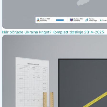
När började Ukraina kriget? Komplett tidslinje 2014–2025