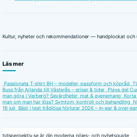
Kultur, nyheter och rekommendationer — handplockat och u
Läs mer
Passionata T-shirt BH – modeller, passform och köpråd
T
Buss från Arlanda till Västerås – priser & tider
Playa del Cu
man göra i Varberg? Sevärdheter, mat & evenemang
Korta
man om man har löss? Symtom, kontroll och behandling
N
16 juli
Bäst i test trådlösa hörlurar 2026 – in-ear & over-ea
tidsperpektiv.se är din moderna nöjes- och nyhetsguide