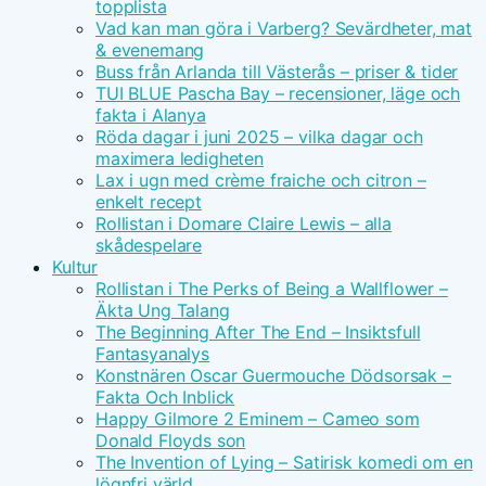
topplista
Vad kan man göra i Varberg? Sevärdheter, mat
& evenemang
Buss från Arlanda till Västerås – priser & tider
TUI BLUE Pascha Bay – recensioner, läge och
fakta i Alanya
Röda dagar i juni 2025 – vilka dagar och
maximera ledigheten
Lax i ugn med crème fraiche och citron –
enkelt recept
Rollistan i Domare Claire Lewis – alla
skådespelare
Kultur
Rollistan i The Perks of Being a Wallflower –
Äkta Ung Talang
The Beginning After The End – Insiktsfull
Fantasyanalys
Konstnären Oscar Guermouche Dödsorsak –
Fakta Och Inblick
Happy Gilmore 2 Eminem – Cameo som
Donald Floyds son
The Invention of Lying – Satirisk komedi om en
lögnfri värld