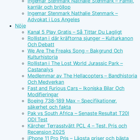
Ingemar Stenmark Nathalie Stenmark – Familj,
karriär och bröllop
Ingemar Stenmark Nathalie Stenmark –
Advokat i Los Angeles
Nöje
Kanal 5 Play Gratis – Så Tittar Du Lagligt
Rollistan i där kräftorna sjunger – Kulturkanon
Och Debatt
We Are The Freaks Song – Bakgrund Och
Kulturhistoria
Rollistan i The Lost World Jurassic Park –
Castanalys
Medlemmar av The Hellacopters – Bandhistoria
Och Medverkan
Fast and Furious Cars – Ikoniska Bilar Och
Modifieringar
Boeing 738-189 Max – Specifikationer,
säkerhet och fakta
Pak vs South Africa – Senaste Resultat T20I
ODI Test
Kärcher Terrasstvätt PCL 4 – Test, Pris och
Recension 2025
iPhone 11 Pro Pris – Lägsta priser och bästa