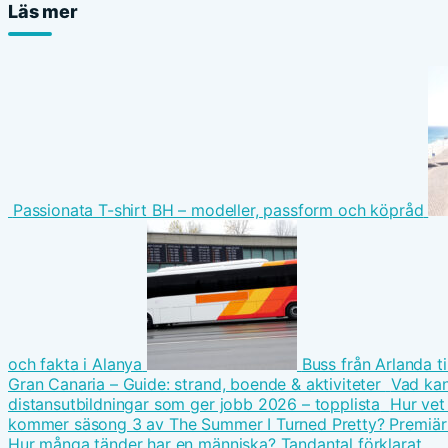
Läs mer
Passionata T-shirt BH – modeller, passform och köpråd
och fakta i Alanya
Buss från Arlanda ti
Gran Canaria – Guide: strand, boende & aktiviteter
Vad kan
distansutbildningar som ger jobb 2026 – topplista
Hur vet
kommer säsong 3 av The Summer I Turned Pretty? Premiär 1
Hur många tänder har en människa? Tandantal förklarat