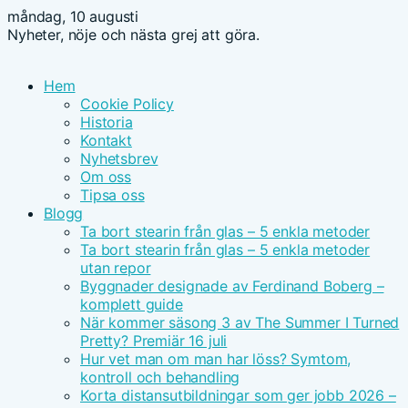
måndag, 10 augusti
Nyheter, nöje och nästa grej att göra.
Hem
Cookie Policy
Historia
Kontakt
Nyhetsbrev
Om oss
Tipsa oss
Blogg
Ta bort stearin från glas – 5 enkla metoder
Ta bort stearin från glas – 5 enkla metoder
utan repor
Byggnader designade av Ferdinand Boberg –
komplett guide
När kommer säsong 3 av The Summer I Turned
Pretty? Premiär 16 juli
Hur vet man om man har löss? Symtom,
kontroll och behandling
Korta distansutbildningar som ger jobb 2026 –