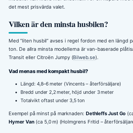
det mest prisvärda valet.
Vilken är den minsta husbilen?
Med ”liten husbil” avses i regel fordon med en längd p
ton. De allra minsta modellerna är van-baserade plåti
Transit eller Citroën Jumpy (
Bilweb.se
).
Vad menas med kompakt husbil?
Längd: 4,8–6 meter (Vincents – återförsäljare)
Bredd under 2,2 meter, höjd under 3 meter
Totalvikt oftast under 3,5 ton
Exempel på minst på marknaden:
Dethleffs Just Go
(ca
Hymer Van
(ca 5,0 m) (Holmgrens Fritid – återförsäljar