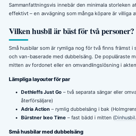
Sammanfattningsvis innebär den minimala storleken at
effektivt – en avvägning som många köpare är villiga a
Vilken husbil är bäst för två personer?
Små husbilar som är rymliga nog för två finns främst 
och van-baserade med dubbelsäng. De populäraste mod
mitten av fordonet eller en omvandlingslösning i aktern
Lämpliga layouter för par
Dethleffs Just Go
– två separata sängar eller omva
återförsäljare)
Adria Action
– rymlig dubbelsäng i bak (Holmgrens F
Bürstner Ixeo Time
– fast bädd i mitten (
Dinhusbil
Små husbilar med dubbelsäng