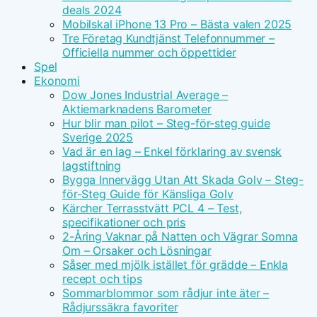
deals 2024
Mobilskal iPhone 13 Pro – Bästa valen 2025
Tre Företag Kundtjänst Telefonnummer –
Officiella nummer och öppettider
Spel
Ekonomi
Dow Jones Industrial Average –
Aktiemarknadens Barometer
Hur blir man pilot – Steg-för-steg guide
Sverige 2025
Vad är en lag – Enkel förklaring av svensk
lagstiftning
Bygga Innervägg Utan Att Skada Golv – Steg-
för-Steg Guide för Känsliga Golv
Kärcher Terrasstvätt PCL 4 – Test,
specifikationer och pris
2-Åring Vaknar på Natten och Vägrar Somna
Om – Orsaker och Lösningar
Såser med mjölk istället för grädde – Enkla
recept och tips
Sommarblommor som rådjur inte äter –
Rådjurssäkra favoriter