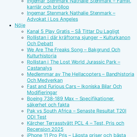
Ingemar Stenmark Nathalie Stenmark – Familj,
karriär och bröllop
Ingemar Stenmark Nathalie Stenmark –
Advokat i Los Angeles
Nöje
Kanal 5 Play Gratis – Så Tittar Du Lagligt
Rollistan i där kräftorna sjunger – Kulturkanon
Och Debatt
We Are The Freaks Song – Bakgrund Och
Kulturhistoria
Rollistan i The Lost World Jurassic Park –
Castanalys
Medlemmar av The Hellacopters – Bandhistoria
Och Medverkan
Fast and Furious Cars – Ikoniska Bilar Och
Modifieringar
Boeing 738-189 Max – Specifikationer,
säkerhet och fakta
Pak vs South Africa – Senaste Resultat T20I
ODI Test
Kärcher Terrasstvätt PCL 4 – Test, Pris och
Recension 2025
iPhone 11 Pro Pris – Lägsta priser och bästa