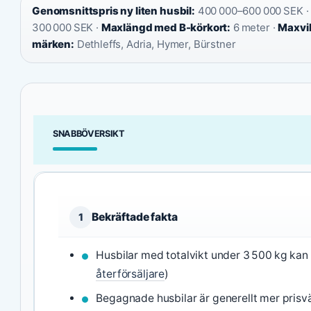
Genomsnittspris ny liten husbil:
400 000–600 000 SEK 
300 000 SEK ·
Maxlängd med B-körkort:
6 meter ·
Maxvik
märken:
Dethleffs, Adria, Hymer, Bürstner
SNABBÖVERSIKT
Bekräftade fakta
1
Husbilar med totalvikt under 3 500 kg kan
återförsäljare
)
Begagnade husbilar är generellt mer prisv