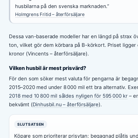
husbilarna på den svenska marknaden.”
Holmgrens Fritid – återförsäljare
Dessa van-baserade modeller har en längd på strax öv
ton, vilket gör dem körbara på B-körkort. Priset ligge
kronor (Vincents – återförsäljare).
Vilken husbil är mest prisvärd?
För den som söker mest valuta för pengarna är begagn
2015–2020 med under 8 000 mil ett bra alternativ. Ex
2018 med 10 800 mil såldes nyligen för 595 000 kr
– e
bekvämt (
Dinhusbil.nu – återförsäljare
).
SLUTSATSEN
Köpare som prioriterar prisytan: begagnad plåtis und