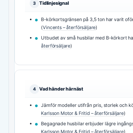
Tidlinjesignal
3
B-körkortsgränsen på 3,5 ton har varit oför
(
Vincents – återförsäljare
)
Utbudet av små husbilar med B-körkort har
återförsäljare
)
Vad händer härnäst
4
Jämför modeller utifrån pris, storlek och 
Karlsson Motor & Fritid – återförsäljare
)
Begagnade husbilar erbjuder lägre ingång
Karlsson Motor & Fritid – återförsäljare
)