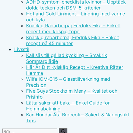
ADHD-symtom-checklista kvinnor – Upptäck
dolda tecken och DSM-5-kriterier
Hot and Cold Liniment – Lindring med värme
och kyla
Knäckig Rabarberpaj Fredriks Fika – Enkelt
recept med krispig topp
Knäckig rabarberpaj Fredriks Fika – Enkelt
recept på 45 minuter
Livsstil
Kall sås till grillad kyckling – Smakrik
Sommarglädje
Här Är Ditt Kylskåp Recept – Kreativa Rätter
Hemma
Wilfa ICM-C15 – Glasstillverkning med
Precision
Five Guys Stockholm Meny – Kvalitet och
Prisinfo
Lätta saker att baka – Enkel Guide för
Hemmabakning
Kan Hundar Äta Broccoli – Säkert & Näringsrikt
Tips
Sök