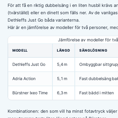
För att få en riktig dubbelsäng i en liten husbil kräv
(tvärställd) eller en dinett som fälls ner. Av de vanli
Dethleffs Just Go båda varianterna.
Här är en jämförelse av modeller för två personer, m
Jämförelse av modeller för tv
MODELL
LÄNGD
SÄNGLÖSNING
Dethleffs Just Go
5,4 m
Ombyggbar sittgrup
Adria Action
5,1 m
Fast dubbelsäng ba
Bürstner Ixeo Time
6,3 m
Fast bädd i mitten
Kombinationen: den som vill ha minst fotavtryck väljer