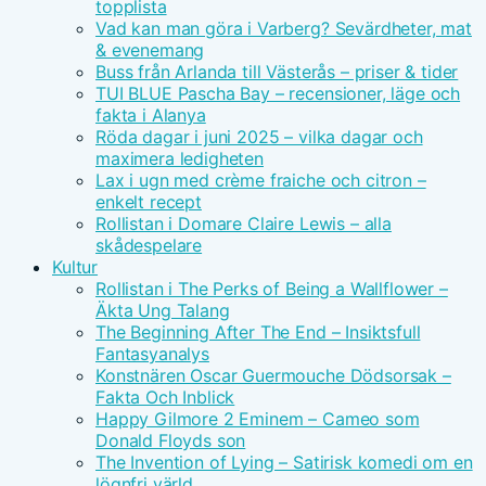
topplista
Vad kan man göra i Varberg? Sevärdheter, mat
& evenemang
Buss från Arlanda till Västerås – priser & tider
TUI BLUE Pascha Bay – recensioner, läge och
fakta i Alanya
Röda dagar i juni 2025 – vilka dagar och
maximera ledigheten
Lax i ugn med crème fraiche och citron –
enkelt recept
Rollistan i Domare Claire Lewis – alla
skådespelare
Kultur
Rollistan i The Perks of Being a Wallflower –
Äkta Ung Talang
The Beginning After The End – Insiktsfull
Fantasyanalys
Konstnären Oscar Guermouche Dödsorsak –
Fakta Och Inblick
Happy Gilmore 2 Eminem – Cameo som
Donald Floyds son
The Invention of Lying – Satirisk komedi om en
lögnfri värld