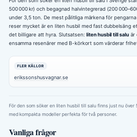
För den som söker en liten husbil till salu i Sverige stå
500 000 kr) och begagnad halvintegrerad (200 000–600 
under 3,5 ton. De mest pålitliga märkena för pengarna
reser mycket är en liten husbil med fast dubbelsäng et
det billigare att hyra. Slutsatsen:
liten husbil till salu
är 
ensamma resenärer med B-körkort som värderar frihe
FLER KÄLLOR
erikssonshusvagnar.se
För den som söker en liten husbil till salu finns just nu öv
med kompakta modeller perfekta för två personer.
Vanliga frågor