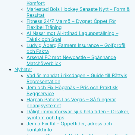
Komfort
Mariestad Bois Hockey Senaste Nytt – Form &
Resultat
Fitness 24/7 Malmö – Dygnet Öppet För
Flexibel Träning
Al Nassr mot Al-Ittihad Laguppställning –
Taktik och Spel
Ludvig Åberg Farmers Insurance – Golfprofil
och Fakta
Arsenal FC mot Newcastle – Spännande
Matchöverblick
Nyheter
Vad är mandat i riksdagen – Guide till Rättvis
Representation
Jem och Fix Höganäs – Pris och Praktisk
Byggservice
Harpan Patiens Las Vegas – Så fungerar
poängsystemet
Dåligt immunförsvar sjuk hela tiden – Orsaker,
symtom och tips
Jem o Fix Kil – Öppettider, adress och
kontaktinfo