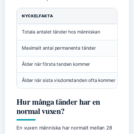
NYCKELFAKTA
VÄ
Totala antalet tänder hos människan
52 
Maximalt antal permanenta tänder
32
Ålder när första tanden kommer
6 m
Ålder när sista visdomstanden ofta kommer
17–
Hur många tänder har en
normal vuxen?
En vuxen människa har normalt mellan 28