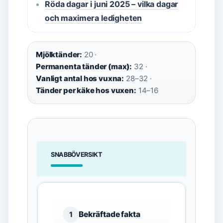
Röda dagar i juni 2025 – vilka dagar
och maximera ledigheten
Mjölktänder:
20 ·
Permanenta tänder (max):
32 ·
Vanligt antal hos vuxna:
28–32 ·
Tänder per käke hos vuxen:
14–16
SNABBÖVERSIKT
Bekräftade fakta
1