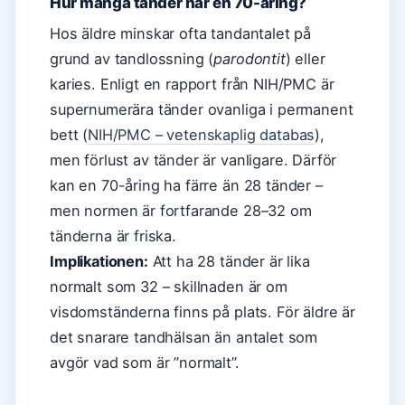
Hur många tänder har en 70-åring?
Hos äldre minskar ofta tandantalet på
grund av tandlossning (
parodontit
) eller
karies. Enligt en rapport från NIH/PMC är
supernumerära tänder ovanliga i permanent
bett (
NIH/PMC – vetenskaplig databas
),
men förlust av tänder är vanligare. Därför
kan en 70-åring ha färre än 28 tänder –
men normen är fortfarande 28–32 om
tänderna är friska.
Implikationen:
Att ha 28 tänder är lika
normalt som 32 – skillnaden är om
visdomständerna finns på plats. För äldre är
det snarare tandhälsan än antalet som
avgör vad som är ”normalt”.