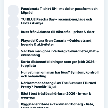
Passionata T-shirt BH – modeller, passform och
köpråd
TUI BLUE Pascha Bay – recensioner, läge och
fakta i Alanya
Buss från Arlanda till Västerås – priser & tider
Playa del Cura Gran Canaria – Guide: strand,
boende & aktiviteter
Vad kan man göra i Varberg? Sevärdheter, mat &
evenemang
Korta distansutbildningar som ger jobb 2026 –
topplista
Hur vet man om man har löss? Symtom, kontroll
och behandling
När kommer säsong 3 av The Summer I Turned
Pretty? Premiär 16 juli
Bäst i test trådlösa hörlurar 2026 – in-ear &
over-ear
Byggnader ritade av Ferdinand Boberg – lista,
fakta och platser