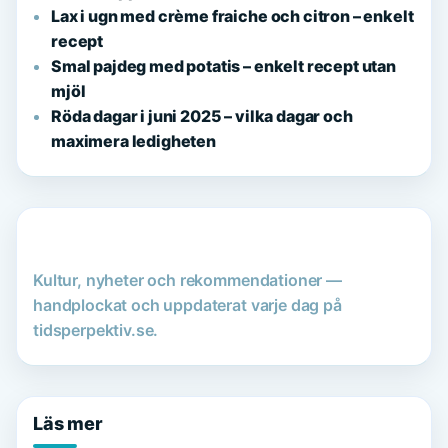
Lax i ugn med crème fraiche och citron – enkelt
recept
Smal pajdeg med potatis – enkelt recept utan
mjöl
Röda dagar i juni 2025 – vilka dagar och
maximera ledigheten
Kultur, nyheter och rekommendationer —
handplockat och uppdaterat varje dag på
tidsperpektiv.se.
Läs mer