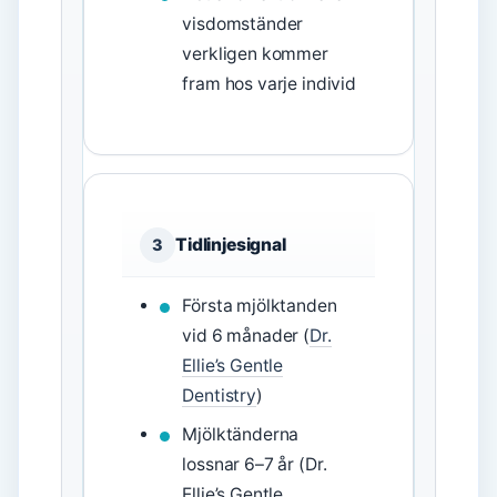
visdomständer
verkligen kommer
fram hos varje individ
Tidlinjesignal
3
Första mjölktanden
vid 6 månader (
Dr.
Ellie’s Gentle
Dentistry
)
Mjölktänderna
lossnar 6–7 år (Dr.
Ellie’s Gentle