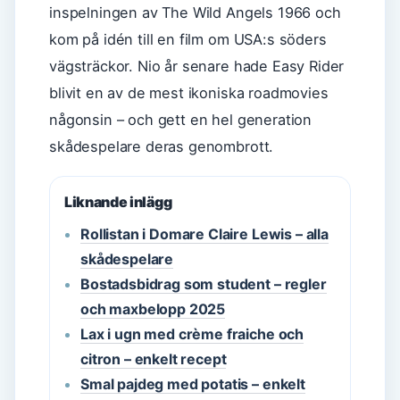
inspelningen av The Wild Angels 1966 och
kom på idén till en film om USA:s söders
vägsträckor. Nio år senare hade Easy Rider
blivit en av de mest ikoniska roadmovies
någonsin – och gett en hel generation
skådespelare deras genombrott.
Liknande inlägg
Rollistan i Domare Claire Lewis – alla
skådespelare
Bostadsbidrag som student – regler
och maxbelopp 2025
Lax i ugn med crème fraiche och
citron – enkelt recept
Smal pajdeg med potatis – enkelt