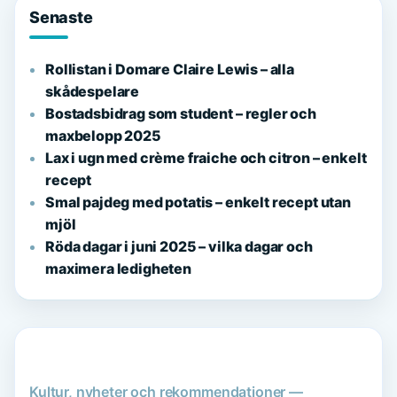
Senaste
Rollistan i Domare Claire Lewis – alla
skådespelare
Bostadsbidrag som student – regler och
maxbelopp 2025
Lax i ugn med crème fraiche och citron – enkelt
recept
Smal pajdeg med potatis – enkelt recept utan
mjöl
Röda dagar i juni 2025 – vilka dagar och
maximera ledigheten
Kultur, nyheter och rekommendationer —