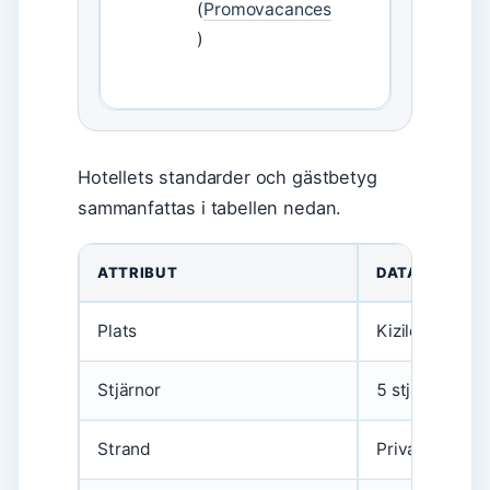
(
Promovacances
)
Hotellets standarder och gästbetyg
sammanfattas i tabellen nedan.
ATTRIBUT
DATA
Plats
Kizilot, Manav
Stjärnor
5 stjärnor
Strand
Privat sandst