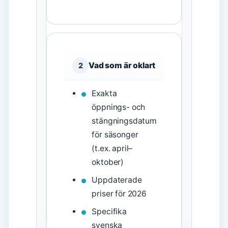
Vad som är oklart
2
Exakta
öppnings- och
stängningsdatum
för säsonger
(t.ex. april–
oktober)
Uppdaterade
priser för 2026
Specifika
svenska