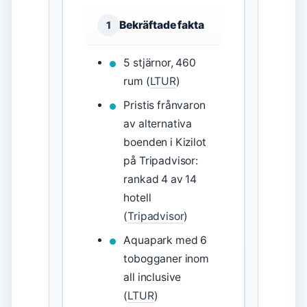
Bekräftade fakta
1
5 stjärnor, 460
rum (
LTUR
)
Pristis frånvaron
av alternativa
boenden i Kizilot
på Tripadvisor:
rankad 4 av 14
hotell
(
Tripadvisor
)
Aquapark med 6
tobogganer inom
all inclusive
(
LTUR
)