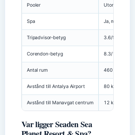
Pooler
Utomhus och 
Spa
Ja, med hamm
Tripadvisor-betyg
3.6/5 (basera
Corendon-betyg
8.3/10 (55 ko
Antal rum
460
Avstånd till Antalya Airport
80 km
Avstånd till Manavgat centrum
12 km
Var ligger Seaden Sea
Planet Resort & Spa?