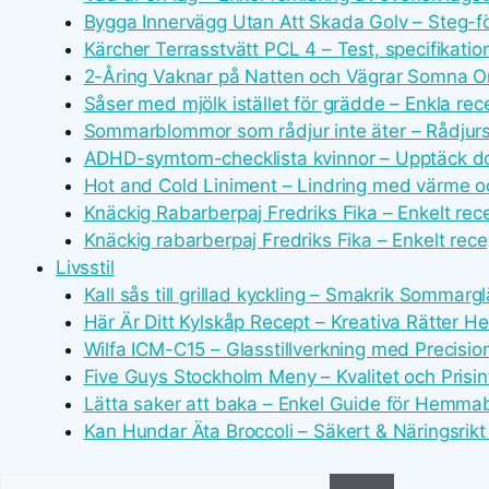
Bygga Innervägg Utan Att Skada Golv – Steg-fö
Kärcher Terrasstvätt PCL 4 – Test, specifikatio
2-Åring Vaknar på Natten och Vägrar Somna O
Såser med mjölk istället för grädde – Enkla rec
Sommarblommor som rådjur inte äter – Rådjurss
ADHD-symtom-checklista kvinnor – Upptäck do
Hot and Cold Liniment – Lindring med värme o
Knäckig Rabarberpaj Fredriks Fika – Enkelt rec
Knäckig rabarberpaj Fredriks Fika – Enkelt rec
Livsstil
Kall sås till grillad kyckling – Smakrik Sommarg
Här Är Ditt Kylskåp Recept – Kreativa Rätter 
Wilfa ICM-C15 – Glasstillverkning med Precisio
Five Guys Stockholm Meny – Kvalitet och Prisin
Lätta saker att baka – Enkel Guide för Hemma
Kan Hundar Äta Broccoli – Säkert & Näringsrikt
Sök