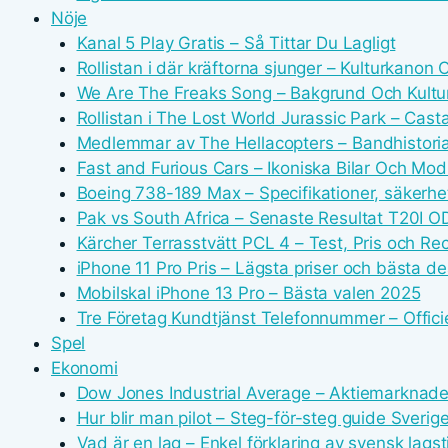
Nöje
Kanal 5 Play Gratis – Så Tittar Du Lagligt
Rollistan i där kräftorna sjunger – Kulturkanon
We Are The Freaks Song – Bakgrund Och Kultur
Rollistan i The Lost World Jurassic Park – Cast
Medlemmar av The Hellacopters – Bandhistor
Fast and Furious Cars – Ikoniska Bilar Och Modi
Boeing 738-189 Max – Specifikationer, säkerhe
Pak vs South Africa – Senaste Resultat T20I OD
Kärcher Terrasstvätt PCL 4 – Test, Pris och R
iPhone 11 Pro Pris – Lägsta priser och bästa d
Mobilskal iPhone 13 Pro – Bästa valen 2025
Tre Företag Kundtjänst Telefonnummer – Offici
Spel
Ekonomi
Dow Jones Industrial Average – Aktiemarknad
Hur blir man pilot – Steg-för-steg guide Sverig
Vad är en lag – Enkel förklaring av svensk lagst