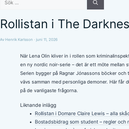
efter:
Rollistan i The Darkne
Av Henrik Karlsson · juni 11, 2026
När Lena Olin kliver in i rollen som kriminalinsp
en ny nordic noir-serie – det är ett möte mellan 
Serien bygger på Ragnar Jónassons böcker och tar
vävs samman med personliga demoner. Här får du 
på de vanligaste frågorna.
Liknande inlägg
Rollistan i Domare Claire Lewis – alla sk
Bostadsbidrag som student – regler och