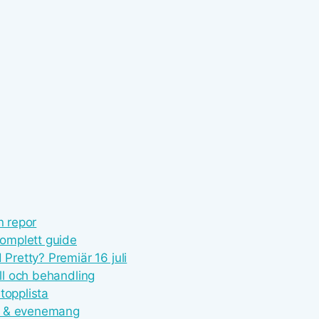
n repor
omplett guide
retty? Premiär 16 juli
l och behandling
topplista
t & evenemang