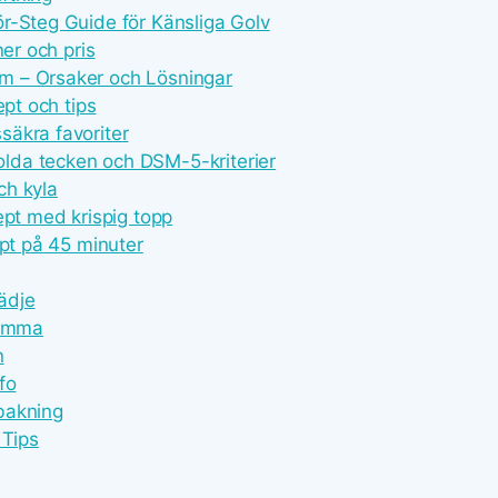
r-Steg Guide för Känsliga Golv
ner och pris
m – Orsaker och Lösningar
ept och tips
äkra favoriter
lda tecken och DSM-5-kriterier
ch kyla
ept med krispig topp
ept på 45 minuter
lädje
Hemma
n
fo
bakning
 Tips