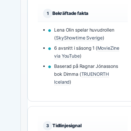
Bekräftade fakta
1
Lena Olin spelar huvudrollen
(
SkyShowtime Sverige
)
6 avsnitt i säsong 1 (
MovieZine
via YouTube
)
Baserad på Ragnar Jónassons
bok Dimma (
TRUENORTH
Iceland
)
Tidlinjesignal
3