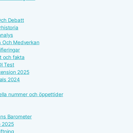
 Och Debatt
historia
analys
ia Och Medverkan
fieringar
t och fakta
I Test
ecension 2025
eals 2024
ella nummer och öppettider
ens Barometer
e 2025
iftning