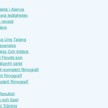
akta i Alanya
mera ledigheten
t recept
lare
kta Ung Talang
asyanalys
ta Och Inblick
 Floyds son
ögnfri värld
h komplett filmografi
h filmografi
lett filmografi
Resultat
k och Spel
l Träning