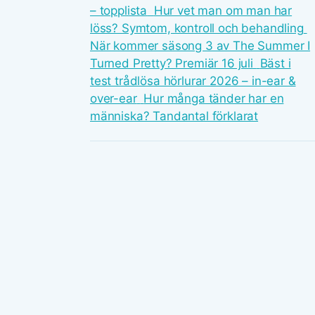
– topplista
Hur vet man om man har
löss? Symtom, kontroll och behandling
När kommer säsong 3 av The Summer I
Turned Pretty? Premiär 16 juli
Bäst i
test trådlösa hörlurar 2026 – in-ear &
over-ear
Hur många tänder har en
människa? Tandantal förklarat