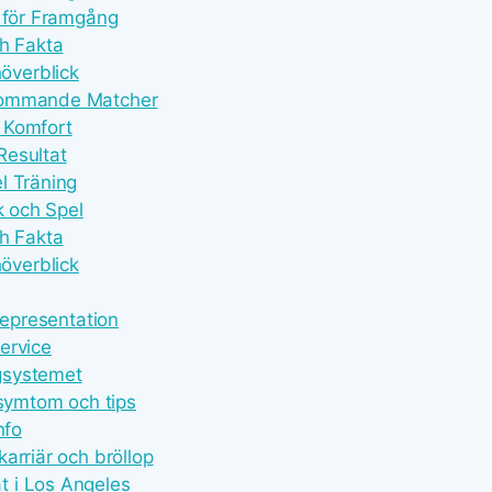
g för Framgång
ch Fakta
överblick
 Kommande Matcher
 Komfort
Resultat
l Träning
k och Spel
ch Fakta
överblick
Representation
ervice
gsystemet
 symtom och tips
nfo
arriär och bröllop
t i Los Angeles