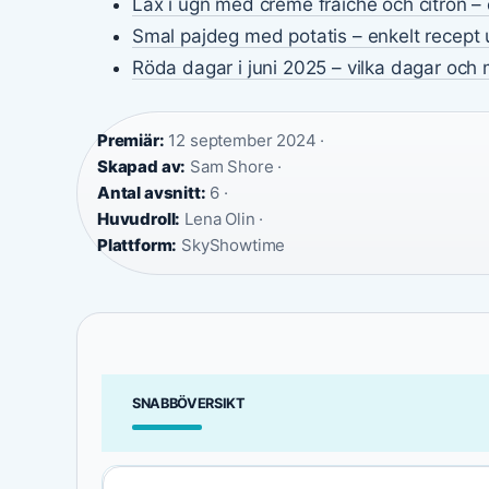
Lax i ugn med crème fraiche och citron – 
Smal pajdeg med potatis – enkelt recept 
Röda dagar i juni 2025 – vilka dagar och
Premiär:
12 september 2024 ·
Skapad av:
Sam Shore ·
Antal avsnitt:
6 ·
Huvudroll:
Lena Olin ·
Plattform:
SkyShowtime
SNABBÖVERSIKT