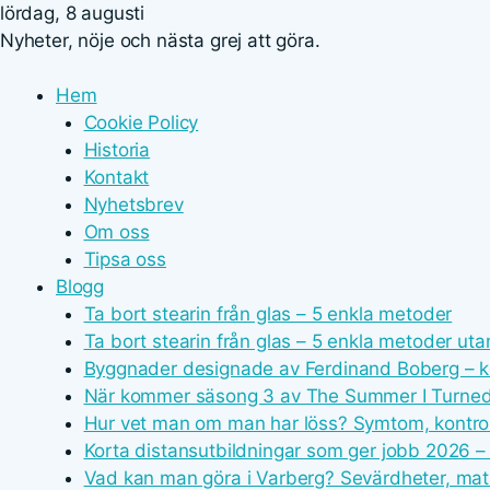
lördag, 8 augusti
Nyheter, nöje och nästa grej att göra.
Hem
Cookie Policy
Historia
Kontakt
Nyhetsbrev
Om oss
Tipsa oss
Blogg
Ta bort stearin från glas – 5 enkla metoder
Ta bort stearin från glas – 5 enkla metoder uta
Byggnader designade av Ferdinand Boberg – k
När kommer säsong 3 av The Summer I Turned P
Hur vet man om man har löss? Symtom, kontrol
Korta distansutbildningar som ger jobb 2026 – 
Vad kan man göra i Varberg? Sevärdheter, ma