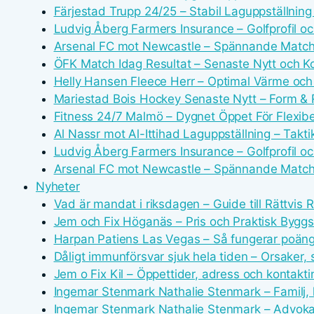
Färjestad Trupp 24/25 – Stabil Laguppställnin
Ludvig Åberg Farmers Insurance – Golfprofil o
Arsenal FC mot Newcastle – Spännande Match
ÖFK Match Idag Resultat – Senaste Nytt och
Helly Hansen Fleece Herr – Optimal Värme och
Mariestad Bois Hockey Senaste Nytt – Form & 
Fitness 24/7 Malmö – Dygnet Öppet För Flexibe
Al Nassr mot Al-Ittihad Laguppställning – Takti
Ludvig Åberg Farmers Insurance – Golfprofil o
Arsenal FC mot Newcastle – Spännande Match
Nyheter
Vad är mandat i riksdagen – Guide till Rättvis 
Jem och Fix Höganäs – Pris och Praktisk Byggs
Harpan Patiens Las Vegas – Så fungerar poän
Dåligt immunförsvar sjuk hela tiden – Orsaker,
Jem o Fix Kil – Öppettider, adress och kontakti
Ingemar Stenmark Nathalie Stenmark – Familj, k
Ingemar Stenmark Nathalie Stenmark – Advoka