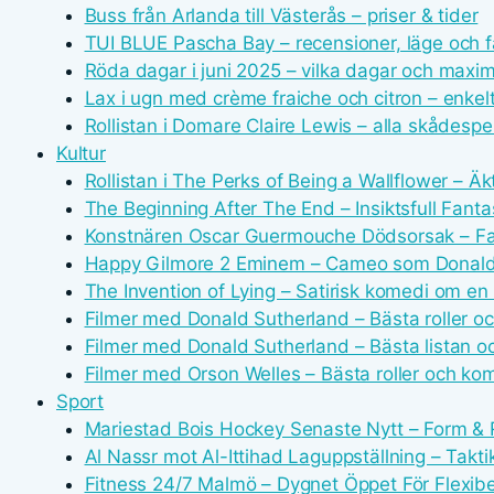
Buss från Arlanda till Västerås – priser & tider
TUI BLUE Pascha Bay – recensioner, läge och f
Röda dagar i juni 2025 – vilka dagar och maxi
Lax i ugn med crème fraiche och citron – enkel
Rollistan i Domare Claire Lewis – alla skådespe
Kultur
Rollistan i The Perks of Being a Wallflower – Ä
The Beginning After The End – Insiktsfull Fant
Konstnären Oscar Guermouche Dödsorsak – Fak
Happy Gilmore 2 Eminem – Cameo som Donald
The Invention of Lying – Satirisk komedi om en l
Filmer med Donald Sutherland – Bästa roller oc
Filmer med Donald Sutherland – Bästa listan oc
Filmer med Orson Welles – Bästa roller och komp
Sport
Mariestad Bois Hockey Senaste Nytt – Form & 
Al Nassr mot Al-Ittihad Laguppställning – Takti
Fitness 24/7 Malmö – Dygnet Öppet För Flexibe