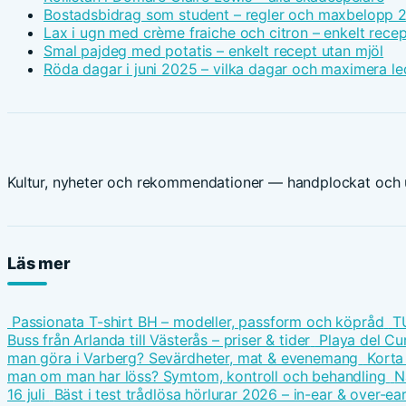
Bostadsbidrag som student – regler och maxbelopp 
Lax i ugn med crème fraiche och citron – enkelt recep
Smal pajdeg med potatis – enkelt recept utan mjöl
Röda dagar i juni 2025 – vilka dagar och maximera le
Kultur, nyheter och rekommendationer — handplockat och u
Läs mer
Passionata T-shirt BH – modeller, passform och köpråd
T
Buss från Arlanda till Västerås – priser & tider
Playa del Cu
man göra i Varberg? Sevärdheter, mat & evenemang
Korta
man om man har löss? Symtom, kontroll och behandling
N
16 juli
Bäst i test trådlösa hörlurar 2026 – in-ear & over-ea