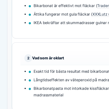
Bikarbonat är effektivt mot fläckar (
Trade
Ättika fungerar mot gula fläckar (
XXXLutz 
IKEA bekräftar att skummadrasser gulnar 
Vad som är oklart
2
Exakt tid för bästa resultat med bikarbona
Långtidseffekten av väteperoxid på madras
Bikarbonatpasta mot intorkade kissfläckar 
madrassmaterial