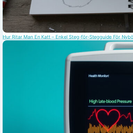
Hur Ritar Man En Katt – Enkel Steg-för-Stegguide För Nybö