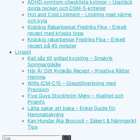
ADHD-symtom-checklista kvinnor – Upptäck
dolda tecken och DSM-5-kriterier
Hot and Cold Liniment – Lindring med värme
och kyla
Knäckig Rabarberpaj Fredriks Fika – Enkelt
recept med krispig topp
Knäckig rabarberpaj Fredriks Fika – Enkelt
recept på 45 minuter
Livsstil
Kall sås till grillad kyckling – Smakrik
Sommarglädje
Här Är Ditt Kylskåp Recept – Kreativa Rätter
Hemma
Wilfa ICM-C15 – Glasstillverkning med
Precision
Five Guys Stockholm Meny – Kvalitet och
Prisinfo
Lätta saker att baka – Enkel Guide för
Hemmabakning
Kan Hundar Äta Broccoli – Säkert & Näringsrikt
Tips
Sök