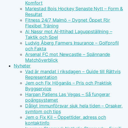
Komfort
Mariestad Bois Hockey Senaste Nytt – Form &
Resultat
Fitness 24/7 Malmö – Dygnet Öppet För
Flexibel Träning
Al Nassr mot Al-Ittihad Laguppställning –
Taktik och Spel
Ludvig Åberg Farmers Insurance – Golfprofil
och Fakta
Arsenal FC mot Newcastle – Spännande
Matchöverblick
Nyheter
Vad är mandat i riksdagen – Guide till Rättvis
Representation
Jem och Fix Höganäs – Pris och Praktisk
Byggservice
Harpan Patiens Las Vegas – Så fungerar
poängsystemet
Dåligt immunförsvar sjuk hela tiden – Orsaker,
symtom och tips
Jem o Fix Kil – Öppettider, adress och
kontaktinfo