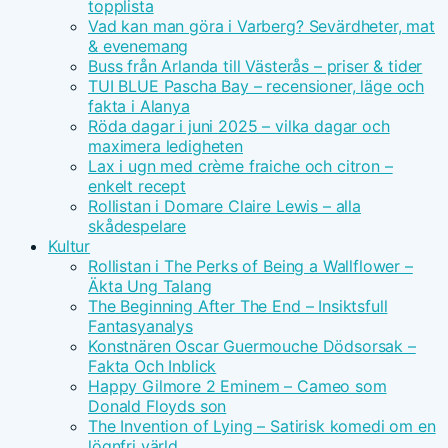
topplista
Vad kan man göra i Varberg? Sevärdheter, mat
& evenemang
Buss från Arlanda till Västerås – priser & tider
TUI BLUE Pascha Bay – recensioner, läge och
fakta i Alanya
Röda dagar i juni 2025 – vilka dagar och
maximera ledigheten
Lax i ugn med crème fraiche och citron –
enkelt recept
Rollistan i Domare Claire Lewis – alla
skådespelare
Kultur
Rollistan i The Perks of Being a Wallflower –
Äkta Ung Talang
The Beginning After The End – Insiktsfull
Fantasyanalys
Konstnären Oscar Guermouche Dödsorsak –
Fakta Och Inblick
Happy Gilmore 2 Eminem – Cameo som
Donald Floyds son
The Invention of Lying – Satirisk komedi om en
lögnfri värld