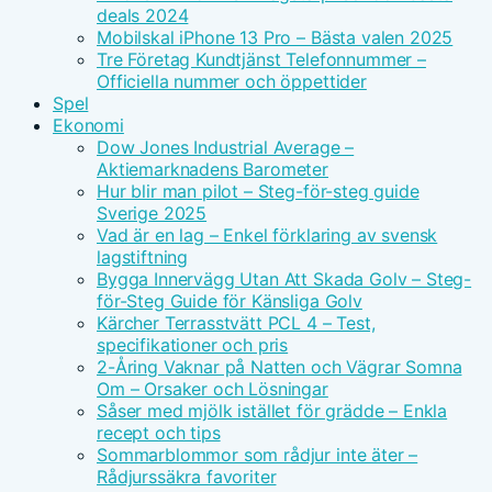
deals 2024
Mobilskal iPhone 13 Pro – Bästa valen 2025
Tre Företag Kundtjänst Telefonnummer –
Officiella nummer och öppettider
Spel
Ekonomi
Dow Jones Industrial Average –
Aktiemarknadens Barometer
Hur blir man pilot – Steg-för-steg guide
Sverige 2025
Vad är en lag – Enkel förklaring av svensk
lagstiftning
Bygga Innervägg Utan Att Skada Golv – Steg-
för-Steg Guide för Känsliga Golv
Kärcher Terrasstvätt PCL 4 – Test,
specifikationer och pris
2-Åring Vaknar på Natten och Vägrar Somna
Om – Orsaker och Lösningar
Såser med mjölk istället för grädde – Enkla
recept och tips
Sommarblommor som rådjur inte äter –
Rådjurssäkra favoriter