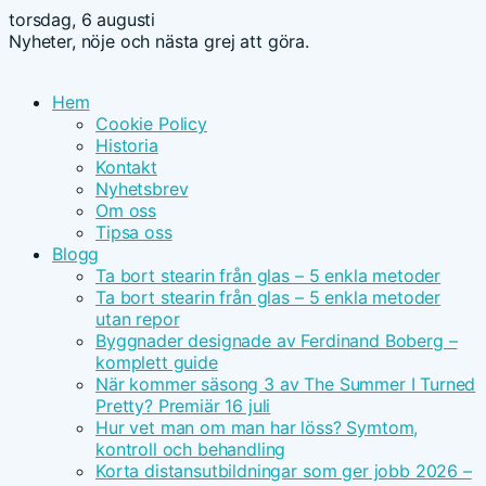
torsdag, 6 augusti
Nyheter, nöje och nästa grej att göra.
Hem
Cookie Policy
Historia
Kontakt
Nyhetsbrev
Om oss
Tipsa oss
Blogg
Ta bort stearin från glas – 5 enkla metoder
Ta bort stearin från glas – 5 enkla metoder
utan repor
Byggnader designade av Ferdinand Boberg –
komplett guide
När kommer säsong 3 av The Summer I Turned
Pretty? Premiär 16 juli
Hur vet man om man har löss? Symtom,
kontroll och behandling
Korta distansutbildningar som ger jobb 2026 –