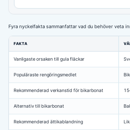
Fyra nyckelfakta sammanfattar vad du behöver veta in
FAKTA
VÄ
Vanligaste orsaken till gula fläckar
Sve
Populäraste rengöringsmedlet
Bik
Rekommenderad verkanstid för bikarbonat
15
Alternativ till bikarbonat
Bak
Rekommenderad ättikablandning
Lik