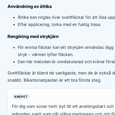
Användning av ättika
Ättika kan ringlas över svettfläckar för att lösa up
Efter applicering, torka med en fuktig trasa.
Rengöring med strykjärn
För envisa fläckar kan ett strykjärn användas: lä
stryk – värmen lyfter fläcken.
Den här metoden är omdiskuterad och kräver försikt
Svettfläckar är bland de vanligaste, men de är också 
snabbt. Bikarbonatpastan är ett bra första steg.
KNEPET
För dig som sover hett: byt till ett andningsbart oc
mängden svett som når själva madrassen och gör fläc