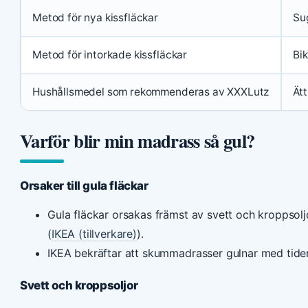
Metod för nya kissfläckar
Sug
Metod för intorkade kissfläckar
Bi
Hushållsmedel som rekommenderas av XXXLutz
Ätt
Varför blir min madrass så gul?
Orsaker till gula fläckar
Gula fläckar orsakas främst av svett och kroppso
(
IKEA (tillverkare)
).
IKEA bekräftar att skummadrasser gulnar med tide
Svett och kroppsoljor