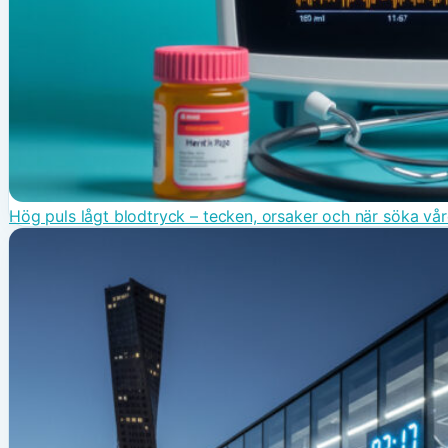
Hög puls lågt blodtryck – tecken, orsaker och när söka vå