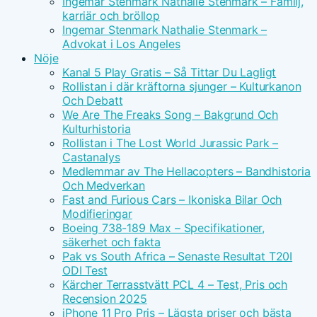
Ingemar Stenmark Nathalie Stenmark – Familj,
karriär och bröllop
Ingemar Stenmark Nathalie Stenmark –
Advokat i Los Angeles
Nöje
Kanal 5 Play Gratis – Så Tittar Du Lagligt
Rollistan i där kräftorna sjunger – Kulturkanon
Och Debatt
We Are The Freaks Song – Bakgrund Och
Kulturhistoria
Rollistan i The Lost World Jurassic Park –
Castanalys
Medlemmar av The Hellacopters – Bandhistoria
Och Medverkan
Fast and Furious Cars – Ikoniska Bilar Och
Modifieringar
Boeing 738-189 Max – Specifikationer,
säkerhet och fakta
Pak vs South Africa – Senaste Resultat T20I
ODI Test
Kärcher Terrasstvätt PCL 4 – Test, Pris och
Recension 2025
iPhone 11 Pro Pris – Lägsta priser och bästa