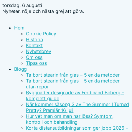
torsdag, 6 augusti
Nyheter, nöje och nästa grej att göra.
Hem
Cookie Policy
Historia
Kontakt
Nyhetsbrev
Om oss
Tipsa oss
Blogg
Ta bort stearin från glas – 5 enkla metoder
Ta bort stearin från glas – 5 enkla metoder
utan repor
Byggnader designade av Ferdinand Boberg –
komplett guide
När kommer säsong 3 av The Summer I Turned
Pretty? Premiär 16 juli
Hur vet man om man har löss? Symtom,
kontroll och behandling
Korta distansutbildningar som ger jobb 2026 –