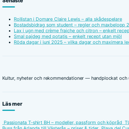
Senaste
Rollistan i Domare Claire Lewis – alla skådespelare
Bostadsbidrag som student – regler och maxbelopp 
Lax i ugn med crème fraiche och citron – enkelt recep
Smal pajdeg med potatis – enkelt recept utan mjöl
Röda dagar i juni 2025 – vilka dagar och maximera le
Kultur, nyheter och rekommendationer — handplockat och u
Läs mer
Passionata T-shirt BH – modeller, passform och köpråd
T
Buss från Arlanda till Västerås – priser & tider
Playa del Cu