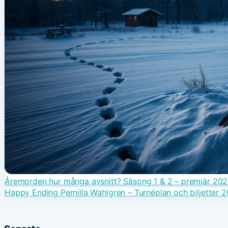
Åremorden hur många avsnitt? Säsong 1 & 2 – premiär 20
Happy Ending Pernilla Wahlgren – Turnéplan och biljetter