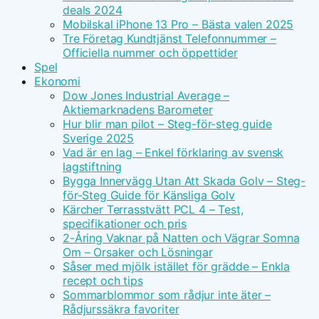
deals 2024
Mobilskal iPhone 13 Pro – Bästa valen 2025
Tre Företag Kundtjänst Telefonnummer –
Officiella nummer och öppettider
Spel
Ekonomi
Dow Jones Industrial Average –
Aktiemarknadens Barometer
Hur blir man pilot – Steg-för-steg guide
Sverige 2025
Vad är en lag – Enkel förklaring av svensk
lagstiftning
Bygga Innervägg Utan Att Skada Golv – Steg-
för-Steg Guide för Känsliga Golv
Kärcher Terrasstvätt PCL 4 – Test,
specifikationer och pris
2-Åring Vaknar på Natten och Vägrar Somna
Om – Orsaker och Lösningar
Såser med mjölk istället för grädde – Enkla
recept och tips
Sommarblommor som rådjur inte äter –
Rådjurssäkra favoriter