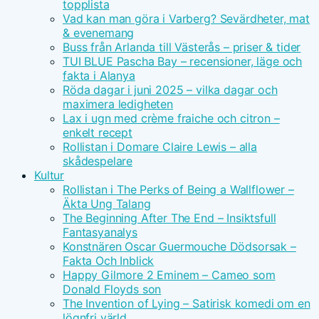
topplista
Vad kan man göra i Varberg? Sevärdheter, mat
& evenemang
Buss från Arlanda till Västerås – priser & tider
TUI BLUE Pascha Bay – recensioner, läge och
fakta i Alanya
Röda dagar i juni 2025 – vilka dagar och
maximera ledigheten
Lax i ugn med crème fraiche och citron –
enkelt recept
Rollistan i Domare Claire Lewis – alla
skådespelare
Kultur
Rollistan i The Perks of Being a Wallflower –
Äkta Ung Talang
The Beginning After The End – Insiktsfull
Fantasyanalys
Konstnären Oscar Guermouche Dödsorsak –
Fakta Och Inblick
Happy Gilmore 2 Eminem – Cameo som
Donald Floyds son
The Invention of Lying – Satirisk komedi om en
lögnfri värld