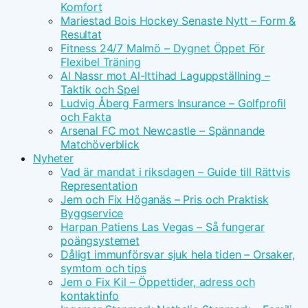
Komfort
Mariestad Bois Hockey Senaste Nytt – Form &
Resultat
Fitness 24/7 Malmö – Dygnet Öppet För
Flexibel Träning
Al Nassr mot Al-Ittihad Laguppställning –
Taktik och Spel
Ludvig Åberg Farmers Insurance – Golfprofil
och Fakta
Arsenal FC mot Newcastle – Spännande
Matchöverblick
Nyheter
Vad är mandat i riksdagen – Guide till Rättvis
Representation
Jem och Fix Höganäs – Pris och Praktisk
Byggservice
Harpan Patiens Las Vegas – Så fungerar
poängsystemet
Dåligt immunförsvar sjuk hela tiden – Orsaker,
symtom och tips
Jem o Fix Kil – Öppettider, adress och
kontaktinfo