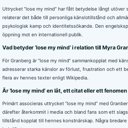
Uttrycket ”lose my mind” har fått betydelse långt utöver si
relaterar det både till personliga känslotillstånd och al
psykologisk kamp och identitetssökande. Den engelskspr
öppning mot en internationell publik.
Vad betyder ’lose my mind’ i relation till Myra Gr
För Granberg är ”lose my mind” sammankopplat med känsl
adresserar starka känslor av förlust, frustration och ett 
flera av hennes texter enligt Wikipedia.
Är ’lose my mind’ en låt, ett citat eller ett fenome
Primärt associeras uttrycket ”lose my mind” med Granber
därefter återkommit i media och bland fans som ett slag
tillstånd kopplat till hennes konstnärskap. Några bredare