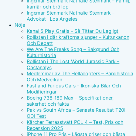
Ingemar Stenmark Nathalie Stenmark – Familj,
karriär och bröllop
Ingemar Stenmark Nathalie Stenmark –
Advokat i Los Angeles
Nöje
Kanal 5 Play Gratis – Så Tittar Du Lagligt
Rollistan i där kräftorna sjunger – Kulturkanon
Och Debatt
We Are The Freaks Song – Bakgrund Och
Kulturhistoria
Rollistan i The Lost World Jurassic Park –
Castanalys
Medlemmar av The Hellacopters – Bandhistoria
Och Medverkan
Fast and Furious Cars – Ikoniska Bilar Och
Modifieringar
Boeing 738-189 Max – Specifikationer,
säkerhet och fakta
Pak vs South Africa – Senaste Resultat T20I
ODI Test
Kärcher Terrasstvätt PCL 4 – Test, Pris och
Recension 2025
iPhone 11 Pro Pris – Lägsta priser och bästa