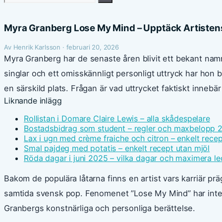
efter:
Myra Granberg Lose My Mind – Upptäck Artisten
Av Henrik Karlsson · februari 20, 2026
Myra Granberg har de senaste åren blivit ett bekant n
singlar och ett omisskännligt personligt uttryck har hon 
en särskild plats. Frågan är vad uttrycket faktiskt innebär
Liknande inlägg
Rollistan i Domare Claire Lewis – alla skådespelare
Bostadsbidrag som student – regler och maxbelopp 
Lax i ugn med crème fraiche och citron – enkelt recep
Smal pajdeg med potatis – enkelt recept utan mjöl
Röda dagar i juni 2025 – vilka dagar och maximera le
Bakom de populära låtarna finns en artist vars karriär pr
samtida svensk pop. Fenomenet ”Lose My Mind” har inte bar
Granbergs konstnärliga och personliga berättelse.