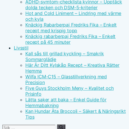
ADHD-symtom-checklista kvinnor – Upptäck
dolda tecken och DSM-5-kriterier
Hot and Cold Liniment – Lindring med värme
och kyla
Knäckig Rabarberpaj Fredriks Fika – Enkelt
recept med krispig topp
Knäckig rabarberpaj Fredriks Fika – Enkelt
recept på 45 minuter
Livsstil
Kall sås till grillad kyckling – Smakrik
Sommarglädje
Här Är Ditt Kylskåp Recept – Kreativa Rätter
Hemma
Wilfa ICM-C15 – Glasstillverkning med
Precision
Five Guys Stockholm Meny – Kvalitet och
Prisinfo
Lätta saker att baka – Enkel Guide för
Hemmabakning
Kan Hundar Äta Broccoli – Säkert & Näringsrikt
Tips
Sök