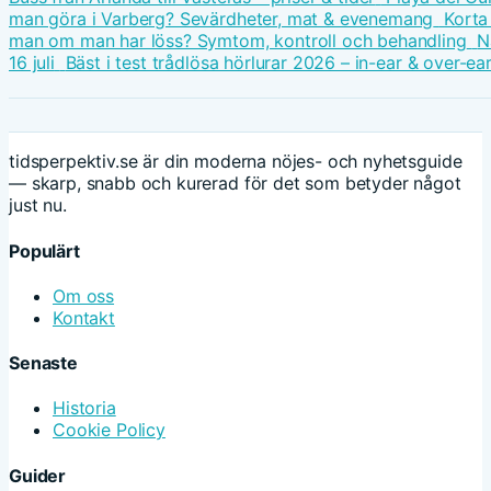
man göra i Varberg? Sevärdheter, mat & evenemang
Korta
man om man har löss? Symtom, kontroll och behandling
N
16 juli
Bäst i test trådlösa hörlurar 2026 – in-ear & over-ea
tidsperpektiv.se är din moderna nöjes- och nyhetsguide
— skarp, snabb och kurerad för det som betyder något
just nu.
Populärt
Om oss
Kontakt
Senaste
Historia
Cookie Policy
Guider