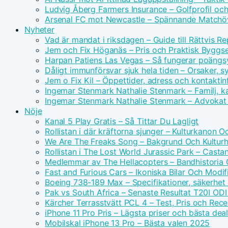
Ludvig Åberg Farmers Insurance – Golfprofil oc
Arsenal FC mot Newcastle – Spännande Matchöv
Nyheter
Vad är mandat i riksdagen – Guide till Rättvis R
Jem och Fix Höganäs – Pris och Praktisk Byggse
Harpan Patiens Las Vegas – Så fungerar poäng
Dåligt immunförsvar sjuk hela tiden – Orsaker, 
Jem o Fix Kil – Öppettider, adress och kontaktin
Ingemar Stenmark Nathalie Stenmark – Familj, ka
Ingemar Stenmark Nathalie Stenmark – Advokat 
Nöje
Kanal 5 Play Gratis – Så Tittar Du Lagligt
Rollistan i där kräftorna sjunger – Kulturkanon 
We Are The Freaks Song – Bakgrund Och Kulturhi
Rollistan i The Lost World Jurassic Park – Casta
Medlemmar av The Hellacopters – Bandhistoria
Fast and Furious Cars – Ikoniska Bilar Och Modif
Boeing 738-189 Max – Specifikationer, säkerhet
Pak vs South Africa – Senaste Resultat T20I ODI
Kärcher Terrasstvätt PCL 4 – Test, Pris och Rec
iPhone 11 Pro Pris – Lägsta priser och bästa dea
Mobilskal iPhone 13 Pro – Bästa valen 2025