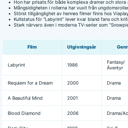
Hon har prisats för både komplexa dramer och stora a
Mångsidigheten i rollerna har vuxit från ungdomsroller 
Störst tillgänglighet av hennes filmer finns hos Viapl
Kultstatus för ”Labyrint” lever kvar bland fans och krit
Stark närvaro även i moderna TV-serier som ”Snowpie
Film
Utgivningsår
Genr
Fantasy/
Labyrint
1986
Äventyr
Requiem for a Dream
2000
Drama
A Beautiful Mind
2001
Drama
Blood Diamond
2006
Drama/Ac