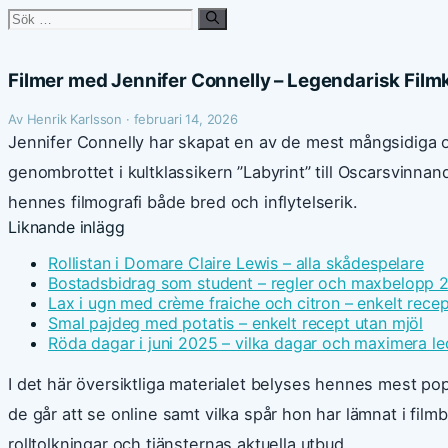
Sök
efter:
Filmer med Jennifer Connelly – Legendarisk Filmk
Av Henrik Karlsson · februari 14, 2026
Jennifer Connelly har skapat en av de mest mångsidiga o
genombrottet i kultklassikern ”Labyrint” till Oscarsvinnan
hennes filmografi både bred och inflytelserik.
Liknande inlägg
Rollistan i Domare Claire Lewis – alla skådespelare
Bostadsbidrag som student – regler och maxbelopp 
Lax i ugn med crème fraiche och citron – enkelt recep
Smal pajdeg med potatis – enkelt recept utan mjöl
Röda dagar i juni 2025 – vilka dagar och maximera le
I det här översiktliga materialet belyses hennes mest popu
de går att se online samt vilka spår hon har lämnat i fil
rolltolkningar och tjänsternas aktuella utbud.