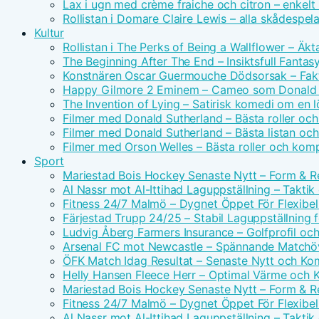
Lax i ugn med crème fraiche och citron – enkelt
Rollistan i Domare Claire Lewis – alla skådespel
Kultur
Rollistan i The Perks of Being a Wallflower – Äk
The Beginning After The End – Insiktsfull Fantas
Konstnären Oscar Guermouche Dödsorsak – Fakt
Happy Gilmore 2 Eminem – Cameo som Donald 
The Invention of Lying – Satirisk komedi om en l
Filmer med Donald Sutherland – Bästa roller och
Filmer med Donald Sutherland – Bästa listan och
Filmer med Orson Welles – Bästa roller och komp
Sport
Mariestad Bois Hockey Senaste Nytt – Form & Re
Al Nassr mot Al-Ittihad Laguppställning – Taktik
Fitness 24/7 Malmö – Dygnet Öppet För Flexibel
Färjestad Trupp 24/25 – Stabil Laguppställning
Ludvig Åberg Farmers Insurance – Golfprofil oc
Arsenal FC mot Newcastle – Spännande Matchöv
ÖFK Match Idag Resultat – Senaste Nytt och K
Helly Hansen Fleece Herr – Optimal Värme och 
Mariestad Bois Hockey Senaste Nytt – Form & Re
Fitness 24/7 Malmö – Dygnet Öppet För Flexibel
Al Nassr mot Al-Ittihad Laguppställning – Taktik