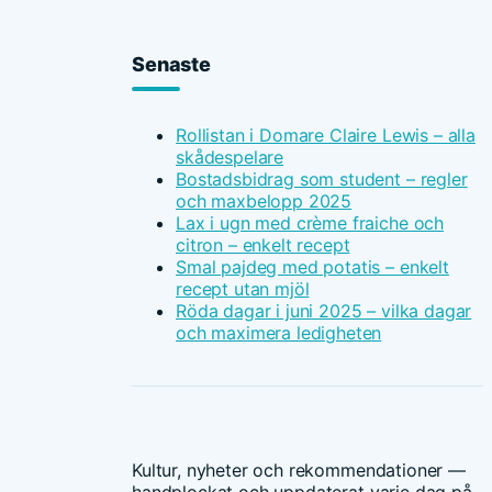
Senaste
Rollistan i Domare Claire Lewis – alla
skådespelare
Bostadsbidrag som student – regler
och maxbelopp 2025
Lax i ugn med crème fraiche och
citron – enkelt recept
Smal pajdeg med potatis – enkelt
recept utan mjöl
Röda dagar i juni 2025 – vilka dagar
och maximera ledigheten
Kultur, nyheter och rekommendationer —