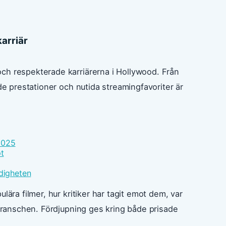
arriär
ch respekterade karriärerna i Hollywood. Från
de prestationer och nutida streamingfavoriter är
2025
t
digheten
lära filmer, hur kritiker har tagit emot dem, var
mbranschen. Fördjupning ges kring både prisade