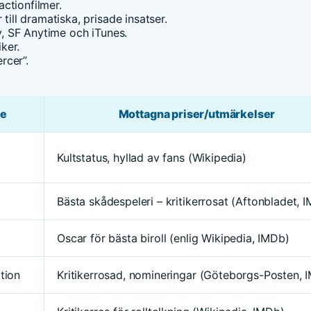
ctionfilmer.
till dramatiska, prisade insatser.
ay, SF Anytime och iTunes.
iker.
rcer”.
e
Mottagna priser/utmärkelser
Kultstatus, hyllad av fans (Wikipedia)
Bästa skådespeleri – kritikerrosat (Aftonbladet, 
Oscar för bästa biroll (enlig Wikipedia, IMDb)
tion
Kritikerrosad, nomineringar (Göteborgs-Posten, 