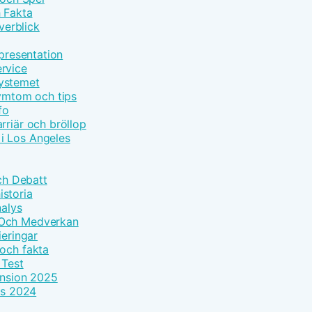
h Fakta
erblick
epresentation
rvice
systemet
symtom och tips
fo
rriär och bröllop
i Los Angeles
Och Debatt
storia
nalys
 Och Medverkan
ieringar
 och fakta
 Test
ension 2025
ls 2024