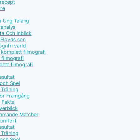
 recept
are
ta Ung Talang
yanalys
a Och Inblick
Floyds son
ögnfri värld
 komplett filmografi
 filmografi
lett filmografi
sultat
 och Spel
 Träning
 för Framgång
h Fakta
erblick
ommande Matcher
Komfort
sultat
 Träning
 och Spel