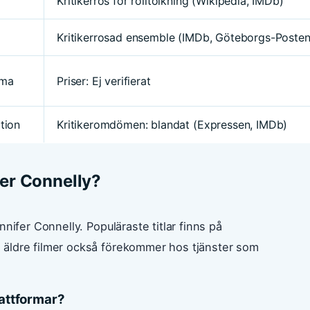
Kritikerros för rolltolkning (Wikipedia, IMDb)
Kritikerrosad ensemble (IMDb, Göteborgs-Posten
ama
Priser: Ej verifierat
tion
Kritikeromdömen: blandat (Expressen, IMDb)
fer Connelly?
nifer Connelly. Populäraste titlar finns på
 äldre filmer också förekommer hos tjänster som
lattformar?