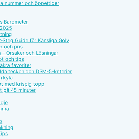
lla nummer och öppettider
ns Barometer
e 2025
ftning
-Steg Guide för Känsliga Golv
r och pris
 – Orsaker och Lösningar
pt och tips
kra favoriter
da tecken och DSM-5-kriterier
h kyla
pt med krispig topp
pt på 45 minuter
ädje
emma
o
akning
Tips