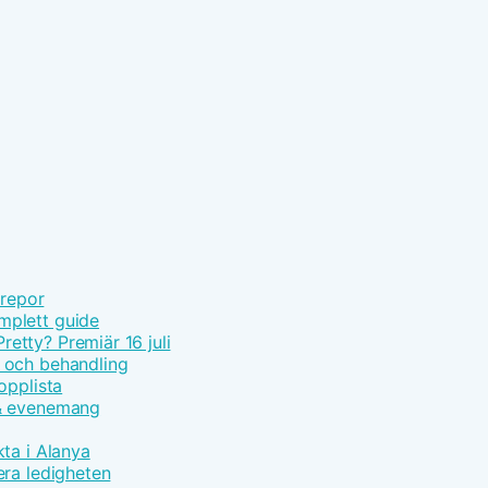
 repor
mplett guide
tty? Premiär 16 juli
 och behandling
opplista
 & evenemang
ta i Alanya
era ledigheten