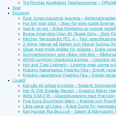
Tre Företag Kundtjänst Telefonnummer – Officie
Spel
Ekonomi
Dow Jones Industrial Average – Aktiemarknade
Hur blir man pilot – Steg-för-steg guide Sverig
Vad är en lag – Enkel förklaring av svensk lagsti
Bygga Innervägg Utan Att Skada Golv – Steg-för
Kärcher Terrasstvätt PCL 4 – Test, specifikatione
2-Åring Vaknar på Natten och Vägrar Somna Om
Såser med mjölk istället för grädde – Enkla rece
Sommarblommor som rådjur inte äter – Rådjurssä
ADHD-symtom-checklista kvinnor – Upptäck dol
Hot and Cold Liniment – Lindring med värme oc
Knäckig Rabarberpaj Fredriks Fika – Enkelt rece
Knäckig rabarberpaj Fredriks Fika – Enkelt rece
Livsstil
Kall sås till grillad kyckling – Smakrik Sommargl
Här Är Ditt Kylskåp Recept – Kreativa Rätter H
Wilfa ICM-C15 – Glasstillverkning med Precision
Five Guys Stockholm Meny – Kvalitet och Prisinf
Lätta saker att baka – Enkel Guide för Hemmab
Kan Hundar Äta Broccoli – Säkert & Näringsrikt 