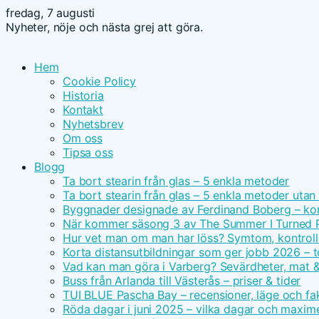
fredag, 7 augusti
Nyheter, nöje och nästa grej att göra.
Hem
Cookie Policy
Historia
Kontakt
Nyhetsbrev
Om oss
Tipsa oss
Blogg
Ta bort stearin från glas – 5 enkla metoder
Ta bort stearin från glas – 5 enkla metoder utan
Byggnader designade av Ferdinand Boberg – ko
När kommer säsong 3 av The Summer I Turned Pre
Hur vet man om man har löss? Symtom, kontroll
Korta distansutbildningar som ger jobb 2026 – t
Vad kan man göra i Varberg? Sevärdheter, mat
Buss från Arlanda till Västerås – priser & tider
TUI BLUE Pascha Bay – recensioner, läge och fak
Röda dagar i juni 2025 – vilka dagar och maxim