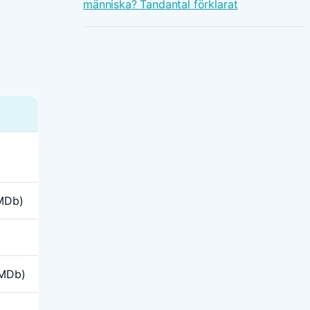
människa? Tandantal förklarat
IMDb)
IMDb)