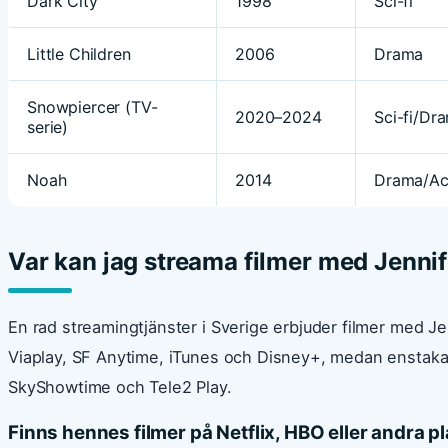
Dark City
1998
Sci-fi
Little Children
2006
Drama
Snowpiercer (TV-
2020–2024
Sci-fi/Dr
serie)
Noah
2014
Drama/Ac
Var kan jag streama filmer med Jenni
En rad streamingtjänster i Sverige erbjuder filmer med Jen
Viaplay, SF Anytime, iTunes och Disney+, medan enstaka
SkyShowtime och Tele2 Play.
Finns hennes filmer på Netflix, HBO eller andra p