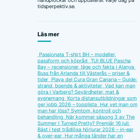
handplockat och uppdaterat varje dag på
tidsperpektiv.se.
Läs mer
Passionata T-shirt BH – modeller,
passform och köpråd
TUI BLUE Pascha
Bay – recensioner, läge och fakta i Alanya
Buss från Arlanda till Västerås – priser &
tider
Playa del Cura Gran Canaria – Guide:
strand, boende & aktiviteter
Vad kan man
göra i Varberg? Sevärdheter, mat &
evenemang
Korta distansutbildningar som
ger jobb 2026 – topplista
Hur vet man om
man har löss? Symtom, kontroll och
behandling
När kommer säsong 3 av The
Summer I Turned Pretty? Premiär 16 juli
Bäst i test trådlösa hörlurar 2026 – in-ear
& over-ear
Hur många tänder har en