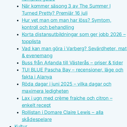
När kommer säsong 3 av The Summer I
Turned Pretty? Premiär 16 juli
Hur vet man om man har löss? Symtom,
kontroll och behandling
Korta distansutbildningar som ger jobb 2026 –
topplista
Vad kan man göra i Varberg? Sevärdheter, mat
& evenemang
Buss från Arlanda till Västerås – priser & tider
TUI BLUE Pascha Bay – recensioner, läge och
fakta i Alanya
Röda dagar i juni 2025 – vilka dagar och
maximera ledigheten
Lax i ugn med crème fraiche och citron –
enkelt recept
Rollistan i Domare Claire Lewis – alla
skådespelare
Kultur