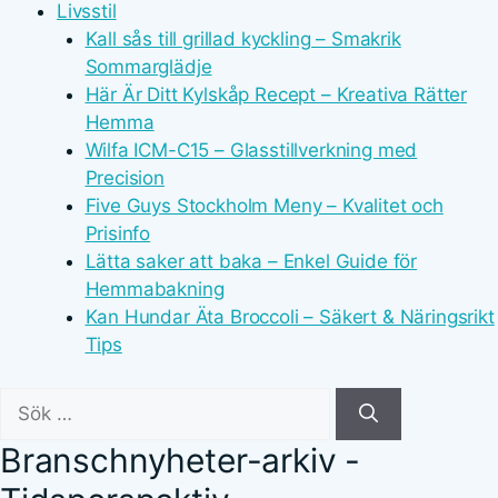
Livsstil
Kall sås till grillad kyckling – Smakrik
Sommarglädje
Här Är Ditt Kylskåp Recept – Kreativa Rätter
Hemma
Wilfa ICM-C15 – Glasstillverkning med
Precision
Five Guys Stockholm Meny – Kvalitet och
Prisinfo
Lätta saker att baka – Enkel Guide för
Hemmabakning
Kan Hundar Äta Broccoli – Säkert & Näringsrikt
Tips
Sök
efter:
Branschnyheter-arkiv -