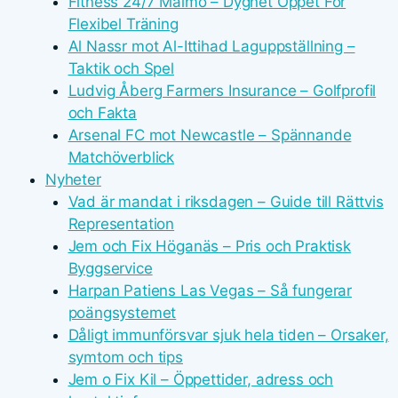
Fitness 24/7 Malmö – Dygnet Öppet För
Flexibel Träning
Al Nassr mot Al-Ittihad Laguppställning –
Taktik och Spel
Ludvig Åberg Farmers Insurance – Golfprofil
och Fakta
Arsenal FC mot Newcastle – Spännande
Matchöverblick
Nyheter
Vad är mandat i riksdagen – Guide till Rättvis
Representation
Jem och Fix Höganäs – Pris och Praktisk
Byggservice
Harpan Patiens Las Vegas – Så fungerar
poängsystemet
Dåligt immunförsvar sjuk hela tiden – Orsaker,
symtom och tips
Jem o Fix Kil – Öppettider, adress och