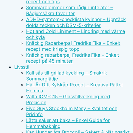
recept och tips
Sommarblommor som rådjur inte äter –
Rådjurssäkra favoriter
ADHD-symtom-checklista kvinnor – Upptäck
dolda tecken och DSM-5-kriterier
Hot and Cold Liniment – Lindring med värme
och kyla
Knäckig Rabarberpaj Fredriks Fika – Enkelt
recept med krispig topp
Knäckig rabarberpaj Fredriks Fika – Enkelt
recept på 45 minuter
Livsstil
Kall sås till grillad kyckling – Smakrik
Sommarglädje
Här Är Ditt Kylskåp Recept – Kreativa Rätter
Hemma
Wilfa ICM-C15 – Glasstillverkning med
Precision
Five Guys Stockholm Meny – Kvalitet och
Prisinfo
Lätta saker att baka – Enkel Guide för
Hemmabakning
Kan Hundar Äta Broccoli – Säkert & Näringsrikt