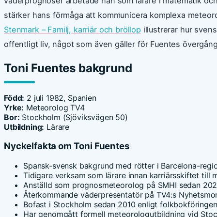
väderprognoser arbetade han som lärare i matematik och
stärker hans förmåga att kommunicera komplexa meteor
Stenmark – Familj, karriär och bröllop
illustrerar hur sven
offentligt liv, något som även gäller för Fuentes övergång
Toni Fuentes bakgrund
Född:
2 juli 1982, Spanien
Yrke:
Meteorolog TV4
Bor:
Stockholm (Sjöviksvägen 50)
Utbildning:
Lärare
Nyckelfakta om Toni Fuentes
Spansk-svensk bakgrund med rötter i Barcelona-regi
Tidigare verksam som lärare innan karriärsskiftet till
Anställd som prognosmeteorolog på SMHI sedan 20
Återkommande väderpresentatör på TV4:s Nyhetsmo
Bofast i Stockholm sedan 2010 enligt folkbokföringe
Har genomgått formell meteorologutbildning vid Stoc