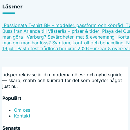
Läs mer
Passionata T-shirt BH – modeller, passform och köpråd
T
Buss från Arlanda till Västerås – priser & tider
Playa del Cu
man göra i Varberg? Sevärdheter, mat & evenemang
Korta
man om man har löss? Symtom, kontroll och behandling
N
16 juli
Bäst i test trådlösa hörlurar 2026 – in-ear & over-ea
tidsperpektiv.se är din moderna nöjes- och nyhetsguide
— skarp, snabb och kurerad för det som betyder något
just nu.
Populärt
Om oss
Kontakt
Senaste