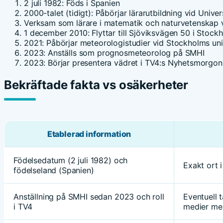
2 juli 1982
: Föds i Spanien
2000-talet (tidigt): Påbörjar lärarutbildning vid Univ
Verksam som lärare i matematik och naturvetenskap vi
1 december 2010
: Flyttar till Sjöviksvägen 50 i Stock
2021
: Påbörjar meteorologistudier vid Stockholms uni
2023
: Anställs som prognosmeteorolog på SMHI
2023
: Börjar presentera vädret i TV4:s Nyhetsmorgon
Bekräftade fakta vs osäkerheter
Etablerad information
Födelsedatum (2 juli 1982) och
Exakt ort 
födelseland (Spanien)
Anställning på SMHI sedan 2023 och roll
Eventuell t
i TV4
medier men