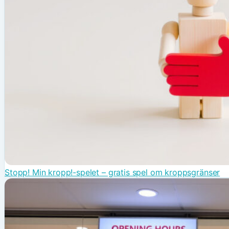
Stopp! Min kropp!-spelet – gratis spel om kroppsgränser