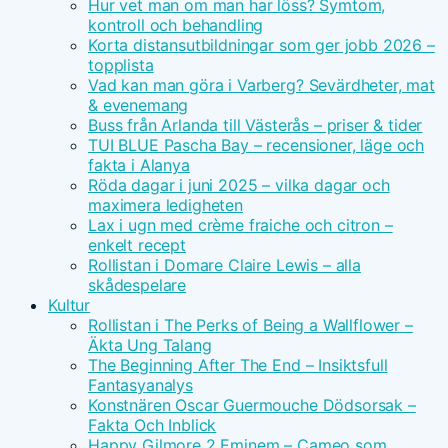
Hur vet man om man har löss? Symtom,
kontroll och behandling
Korta distansutbildningar som ger jobb 2026 –
topplista
Vad kan man göra i Varberg? Sevärdheter, mat
& evenemang
Buss från Arlanda till Västerås – priser & tider
TUI BLUE Pascha Bay – recensioner, läge och
fakta i Alanya
Röda dagar i juni 2025 – vilka dagar och
maximera ledigheten
Lax i ugn med crème fraiche och citron –
enkelt recept
Rollistan i Domare Claire Lewis – alla
skådespelare
Kultur
Rollistan i The Perks of Being a Wallflower –
Äkta Ung Talang
The Beginning After The End – Insiktsfull
Fantasyanalys
Konstnären Oscar Guermouche Dödsorsak –
Fakta Och Inblick
Happy Gilmore 2 Eminem – Cameo som