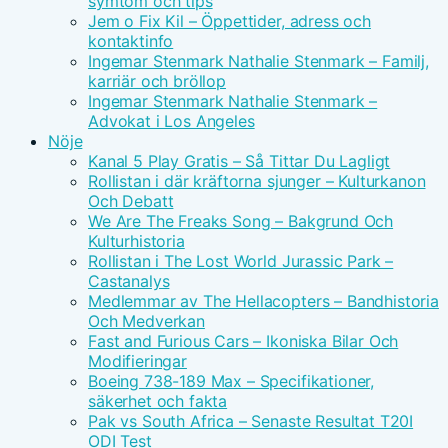
symtom och tips
Jem o Fix Kil – Öppettider, adress och
kontaktinfo
Ingemar Stenmark Nathalie Stenmark – Familj,
karriär och bröllop
Ingemar Stenmark Nathalie Stenmark –
Advokat i Los Angeles
Nöje
Kanal 5 Play Gratis – Så Tittar Du Lagligt
Rollistan i där kräftorna sjunger – Kulturkanon
Och Debatt
We Are The Freaks Song – Bakgrund Och
Kulturhistoria
Rollistan i The Lost World Jurassic Park –
Castanalys
Medlemmar av The Hellacopters – Bandhistoria
Och Medverkan
Fast and Furious Cars – Ikoniska Bilar Och
Modifieringar
Boeing 738-189 Max – Specifikationer,
säkerhet och fakta
Pak vs South Africa – Senaste Resultat T20I
ODI Test