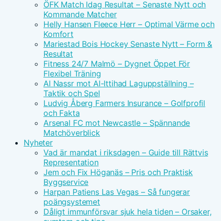
ÖFK Match Idag Resultat – Senaste Nytt och
Kommande Matcher
Helly Hansen Fleece Herr – Optimal Värme och
Komfort
Mariestad Bois Hockey Senaste Nytt – Form &
Resultat
Fitness 24/7 Malmö – Dygnet Öppet För
Flexibel Träning
Al Nassr mot Al-Ittihad Laguppställning –
Taktik och Spel
Ludvig Åberg Farmers Insurance – Golfprofil
och Fakta
Arsenal FC mot Newcastle – Spännande
Matchöverblick
Nyheter
Vad är mandat i riksdagen – Guide till Rättvis
Representation
Jem och Fix Höganäs – Pris och Praktisk
Byggservice
Harpan Patiens Las Vegas – Så fungerar
poängsystemet
Dåligt immunförsvar sjuk hela tiden – Orsaker,