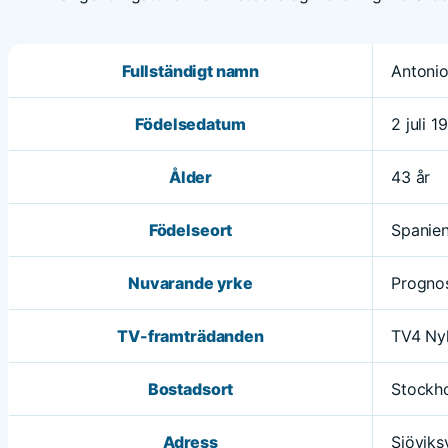
Fullständigt namn
Antonio
Födelsedatum
2 juli 1
Ålder
43 år
Födelseort
Spanie
Nuvarande yrke
Progno
TV-framträdanden
TV4 Ny
Bostadsort
Stockh
Adress
Sjöviks