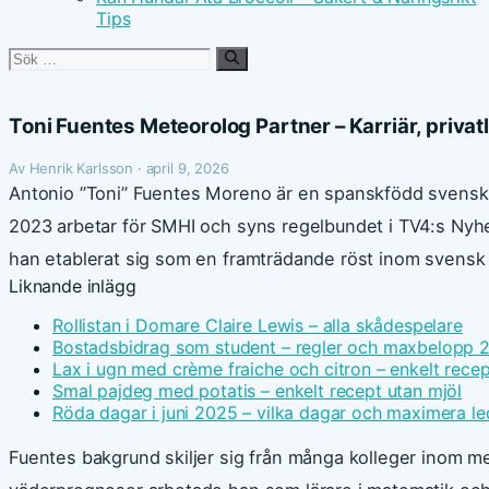
Tips
Sök
efter:
Toni Fuentes Meteorolog Partner – Karriär, privatl
Av Henrik Karlsson · april 9, 2026
Antonio ”Toni” Fuentes Moreno är en spanskfödd svens
2023 arbetar för SMHI och syns regelbundet i TV4:s Nyhe
han etablerat sig som en framträdande röst inom svensk
Liknande inlägg
Rollistan i Domare Claire Lewis – alla skådespelare
Bostadsbidrag som student – regler och maxbelopp 
Lax i ugn med crème fraiche och citron – enkelt recep
Smal pajdeg med potatis – enkelt recept utan mjöl
Röda dagar i juni 2025 – vilka dagar och maximera le
Fuentes bakgrund skiljer sig från många kolleger inom me