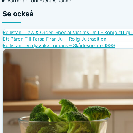
Varför är Toni Fuentes känd?
Se också
Rollistan i Law & Order: Special Victims Unit – Komplett gu
Ett Päron Till Farsa Firar Jul – Rolig Jultradition
Rollistan i en djävulsk romans – Skådespelare 1999