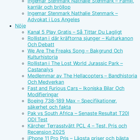
Ingemar Stenmark Nathalie Stenmark – Familj,
karriär och bröllop
Ingemar Stenmark Nathalie Stenmark –
Advokat i Los Angeles
Nöje
Kanal 5 Play Gratis – Så Tittar Du Lagligt
Rollistan i där kräftorna sjunger – Kulturkanon
Och Debatt
We Are The Freaks Song – Bakgrund Och
Kulturhistoria
Rollistan i The Lost World Jurassic Park –
Castanalys
Medlemmar av The Hellacopters – Bandhistoria
Och Medverkan
Fast and Furious Cars – Ikoniska Bilar Och
Modifieringar
Boeing 738-189 Max – Specifikationer,
säkerhet och fakta
Pak vs South Africa – Senaste Resultat T20I
ODI Test
Kärcher Terrasstvätt PCL 4 – Test, Pris och
Recension 2025
iPhone 11 Pro Pris – Lägsta priser och bästa