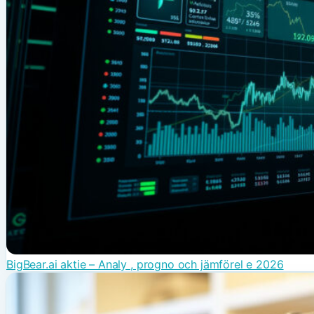
BigBear.ai aktie – Analy , progno och jämförel e 2026