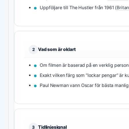
Uppföljare till The Hustler från 1961 (
Brita
Vad som är oklart
2
Om filmen är baserad på en verklig person –
Exakt vilken färg som ”lockar pengar” är ku
Paul Newman vann Oscar för bästa manliga
Tidlinjesignal
3