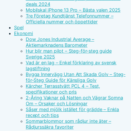
deals 2024
Mobilskal iPhone 13 Pro – Bästa valen 2025
Tre Företag Kundtjänst Telefonnummer –
Officiella nummer och öppettider
Spel
Ekonomi
Dow Jones Industrial Average –
Aktiemarknadens Barometer
Hur blir man pilot – Steg-för-steg guide
Sverige 2025
Vad är en lag – Enkel förklaring av svensk
lagstiftning
Bygga Innervägg Utan Att Skada Golv – Steg-
för-Steg Guide för Känsliga Golv
Kärcher Terrasstvätt PCL 4 – Test,
specifikationer och pris
2-Åring Vaknar på Natten och Vägrar Somna
Om – Orsaker och Lösningar
Såser med mjölk istället för grädde – Enkla
recept och tips
Sommarblommor som rådjur inte äter –
Rådjurssäkra favoriter