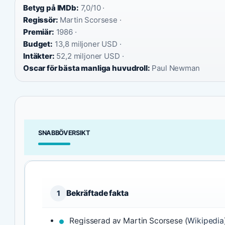
Betyg på IMDb:
7,0/10 ·
Regissör:
Martin Scorsese ·
Premiär:
1986 ·
Budget:
13,8 miljoner USD ·
Intäkter:
52,2 miljoner USD ·
Oscar för bästa manliga huvudroll:
Paul Newman
SNABBÖVERSIKT
Bekräftade fakta
1
Regisserad av Martin Scorsese (
Wikipedia