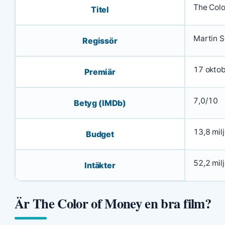
The Colo
Titel
Martin 
Regissör
17 okto
Premiär
7,0/10
Betyg (IMDb)
13,8 mil
Budget
52,2 mil
Intäkter
Är The Color of Money en bra film?