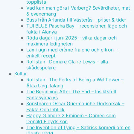
topplista
Vad kan man göra i Varberg? Sevärdheter, mat
& evenemang
Buss från Arlanda till Västerås – priser & tider
TUI BLUE Pascha Bay – recensioner, läge och
fakta i Alanya
Röda dagar i juni 2025 – vilka dagar och
maximera ledigheten
Lax i ugn med crème fraiche och citron –
enkelt recept
Rollistan i Domare Claire Lewis – alla
skådespelare
Kultur
Rollistan i The Perks of Being a Wallflower –
Äkta Ung Talang
The Beginning After The End – Insiktsfull
Fantasyanalys
Konstnären Oscar Guermouche Dödsorsak –
Fakta Och Inblick
Happy Gilmore 2 Eminem – Cameo som
Donald Floyds son
The Invention of Lying – Satirisk komedi om en
lögnfri värld