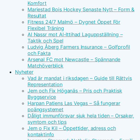
Komfort
Mariestad Bois Hockey Senaste Nytt – Form &
Resultat
Fitness 24/7 Malmö – Dygnet Öppet För
Flexibel Träning
Al Nassr mot Al-Ittihad Laguppställning –
Taktik och Spel
Ludvig Åberg Farmers Insurance – Golfprofil
och Fakta
Arsenal FC mot Newcastle – Spännande
Matchöverblick
Nyheter
Vad är mandat i riksdagen – Guide till Rättvis
Representation
Jem och Fix Höganäs – Pris och Praktisk
Byggservice
Harpan Patiens Las Vegas – Så fungerar
poängsystemet
Dåligt immunförsvar sjuk hela tiden – Orsaker,
symtom och tips
Jem o Fix Kil – Öppettider, adress och
kontaktinfo