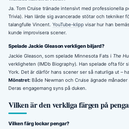
Ja. Tom Cruise tränade intensivt med professionella p
Trivia). Han lärde sig avancerade stötar och tekniker 
talangfulle Vincent.
YouTube-klipp
visar hur han bemäst
kunde improvisera scener.
Spelade Jackie Gleason verkligen biljard?
Jackie Gleason, som spelade Minnesota Fats i
The Hu
verkligheten (IMDb Biography). Han spelade ofta för sk
York. Det är därför hans scener ser så naturliga ut –
Mönstret:
Både Newman och Cruise ägnade månader åt a
Deras engagemang syns på duken.
Vilken är den verkliga färgen på peng
Vilken färg lockar pengar?