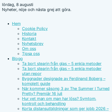
lördag, 8 augusti
Nyheter, nöje och nästa grej att göra.
Hem
Cookie Policy
Historia
Kontakt
Nyhetsbrev
Om oss
Tipsa oss
Blogg
Ta bort stearin från glas – 5 enkla metoder
Ta bort stearin från glas – 5 enkla metoder
utan repor
Byggnader designade av Ferdinand Boberg –
komplett guide
När kommer säsong 3 av The Summer I Turned
Pretty? Premiär 16 juli
Hur vet man om man har löss? Symtom,
kontroll och behandling
Korta distansutbildningar som ger jobb 2026 –