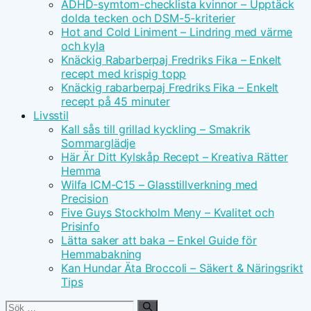
ADHD-symtom-checklista kvinnor – Upptäck
dolda tecken och DSM-5-kriterier
Hot and Cold Liniment – Lindring med värme
och kyla
Knäckig Rabarberpaj Fredriks Fika – Enkelt
recept med krispig topp
Knäckig rabarberpaj Fredriks Fika – Enkelt
recept på 45 minuter
Livsstil
Kall sås till grillad kyckling – Smakrik
Sommarglädje
Här Är Ditt Kylskåp Recept – Kreativa Rätter
Hemma
Wilfa ICM-C15 – Glasstillverkning med
Precision
Five Guys Stockholm Meny – Kvalitet och
Prisinfo
Lätta saker att baka – Enkel Guide för
Hemmabakning
Kan Hundar Äta Broccoli – Säkert & Näringsrikt
Tips
Sök