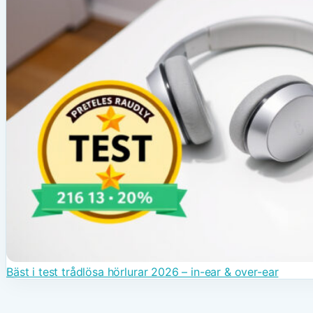
Bäst i test trådlösa hörlurar 2026 – in-ear & over-ear