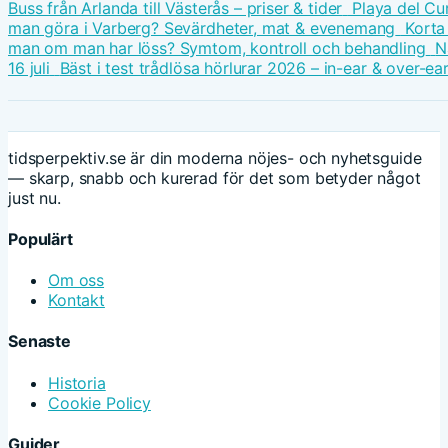
Buss från Arlanda till Västerås – priser & tider
Playa del Cu
man göra i Varberg? Sevärdheter, mat & evenemang
Korta
man om man har löss? Symtom, kontroll och behandling
N
16 juli
Bäst i test trådlösa hörlurar 2026 – in-ear & over-ea
tidsperpektiv.se är din moderna nöjes- och nyhetsguide
— skarp, snabb och kurerad för det som betyder något
just nu.
Populärt
Om oss
Kontakt
Senaste
Historia
Cookie Policy
Guider