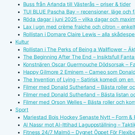
Buss från Arlanda till Västerås – priser & tider
TUI BLUE Pascha Bay – recensioner, läge och f
Röda dagar i juni 2025 – vilka dagar och maxi
Lax i ugn med crème fraiche och citron – enkel
Rollistan i Domare Claire Lewis – alla skådespe
Kultur
Rollistan i The Perks of Being a Wallflower – Ä
The Beginning After The End – Insiktsfull Fant
Konstnären Oscar Guermouche Dödsorsak – Fak
Happy Gilmore 2 Eminem – Cameo som Donald
The Invention of Lying – Satirisk komedi om en l
Filmer med Donald Sutherland – Bästa roller oc
Filmer med Donald Sutherland – Bästa listan oc
Filmer med Orson Welles – Bästa roller och komp
Sport
Mariestad Bois Hockey Senaste Nytt – Form & 
Al Nassr mot Al-Ittihad Laguppställning – Takti
Fitness 24/7 Malmö – Dygnet Öppet För Flexibe