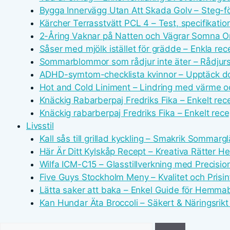
Bygga Innervägg Utan Att Skada Golv – Steg-fö
Kärcher Terrasstvätt PCL 4 – Test, specifikatio
2-Åring Vaknar på Natten och Vägrar Somna O
Såser med mjölk istället för grädde – Enkla rec
Sommarblommor som rådjur inte äter – Rådjurss
ADHD-symtom-checklista kvinnor – Upptäck do
Hot and Cold Liniment – Lindring med värme o
Knäckig Rabarberpaj Fredriks Fika – Enkelt rec
Knäckig rabarberpaj Fredriks Fika – Enkelt rec
Livsstil
Kall sås till grillad kyckling – Smakrik Sommarg
Här Är Ditt Kylskåp Recept – Kreativa Rätter 
Wilfa ICM-C15 – Glasstillverkning med Precisio
Five Guys Stockholm Meny – Kvalitet och Prisin
Lätta saker att baka – Enkel Guide för Hemma
Kan Hundar Äta Broccoli – Säkert & Näringsrikt
Sök