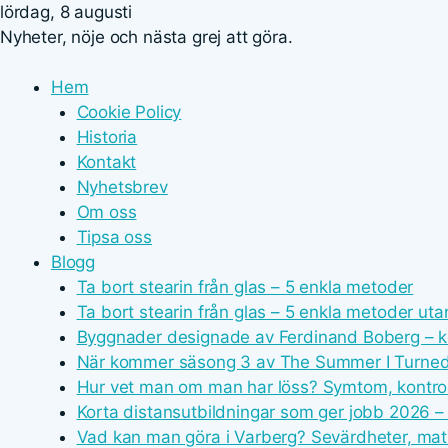
lördag, 8 augusti
Nyheter, nöje och nästa grej att göra.
Hem
Cookie Policy
Historia
Kontakt
Nyhetsbrev
Om oss
Tipsa oss
Blogg
Ta bort stearin från glas – 5 enkla metoder
Ta bort stearin från glas – 5 enkla metoder uta
Byggnader designade av Ferdinand Boberg – k
När kommer säsong 3 av The Summer I Turned P
Hur vet man om man har löss? Symtom, kontrol
Korta distansutbildningar som ger jobb 2026 – 
Vad kan man göra i Varberg? Sevärdheter, ma