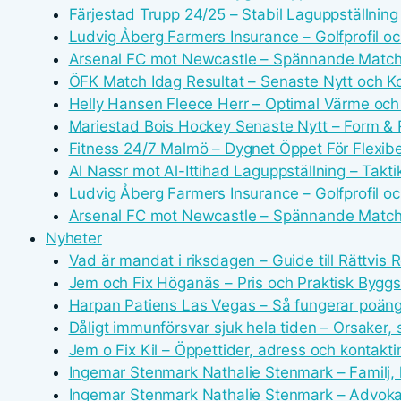
Färjestad Trupp 24/25 – Stabil Laguppställnin
Ludvig Åberg Farmers Insurance – Golfprofil o
Arsenal FC mot Newcastle – Spännande Match
ÖFK Match Idag Resultat – Senaste Nytt och
Helly Hansen Fleece Herr – Optimal Värme och
Mariestad Bois Hockey Senaste Nytt – Form & 
Fitness 24/7 Malmö – Dygnet Öppet För Flexibe
Al Nassr mot Al-Ittihad Laguppställning – Takti
Ludvig Åberg Farmers Insurance – Golfprofil o
Arsenal FC mot Newcastle – Spännande Match
Nyheter
Vad är mandat i riksdagen – Guide till Rättvis 
Jem och Fix Höganäs – Pris och Praktisk Byggs
Harpan Patiens Las Vegas – Så fungerar poän
Dåligt immunförsvar sjuk hela tiden – Orsaker,
Jem o Fix Kil – Öppettider, adress och kontakti
Ingemar Stenmark Nathalie Stenmark – Familj, k
Ingemar Stenmark Nathalie Stenmark – Advoka