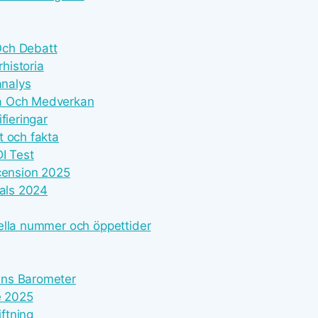
 Och Debatt
historia
analys
ia Och Medverkan
fieringar
t och fakta
I Test
ecension 2025
eals 2024
ella nummer och öppettider
ens Barometer
e 2025
iftning