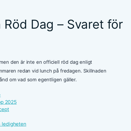
Röd Dag – Svaret för
n den är inte en officiell röd dag enligt
ammaren redan vid lunch på fredagen. Skillnaden
ånd om vad som egentligen gäller.
e
pp 2025
cept
a ledigheten