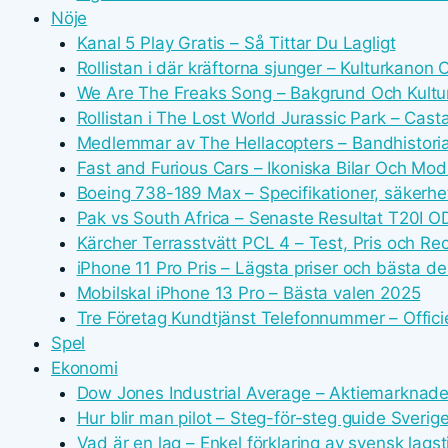
Nöje
Kanal 5 Play Gratis – Så Tittar Du Lagligt
Rollistan i där kräftorna sjunger – Kulturkanon
We Are The Freaks Song – Bakgrund Och Kultur
Rollistan i The Lost World Jurassic Park – Cast
Medlemmar av The Hellacopters – Bandhistor
Fast and Furious Cars – Ikoniska Bilar Och Modi
Boeing 738-189 Max – Specifikationer, säkerhe
Pak vs South Africa – Senaste Resultat T20I OD
Kärcher Terrasstvätt PCL 4 – Test, Pris och R
iPhone 11 Pro Pris – Lägsta priser och bästa d
Mobilskal iPhone 13 Pro – Bästa valen 2025
Tre Företag Kundtjänst Telefonnummer – Offici
Spel
Ekonomi
Dow Jones Industrial Average – Aktiemarknad
Hur blir man pilot – Steg-för-steg guide Sverig
Vad är en lag – Enkel förklaring av svensk lagst