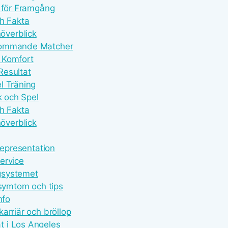
g för Framgång
ch Fakta
överblick
 Kommande Matcher
 Komfort
Resultat
l Träning
k och Spel
ch Fakta
överblick
Representation
ervice
gsystemet
 symtom och tips
nfo
arriär och bröllop
t i Los Angeles