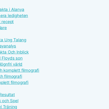
akta i Alanya
mera ledigheten
t recept
lare
kta Ung Talang
asyanalys
ta Och Inblick
 Floyds son
ögnfri värld
h komplett filmografi
h filmografi
lett filmografi
Resultat
k och Spel
l Träning