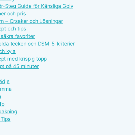
r-Steg Guide för Känsliga Golv
ner och pris
m – Orsaker och Lösningar
ept och tips
äkra favoriter
lda tecken och DSM-5-kriterier
ch kyla
ept med krispig topp
ept på 45 minuter
lädje
Hemma
n
fo
bakning
 Tips