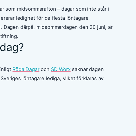
tnar som midsommarafton – dagar som inte står i
erar ledighet för de flesta löntagare.
ag. Dagen därpå, midsommardagen den 20 juni, är
iftning.
 dag?
Enligt
Röda Dagar
och
SD Worx
saknar dagen
veriges löntagare lediga, vilket förklaras av