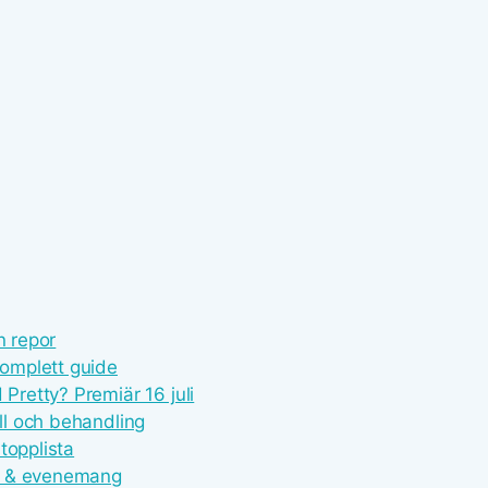
n repor
omplett guide
retty? Premiär 16 juli
l och behandling
topplista
t & evenemang