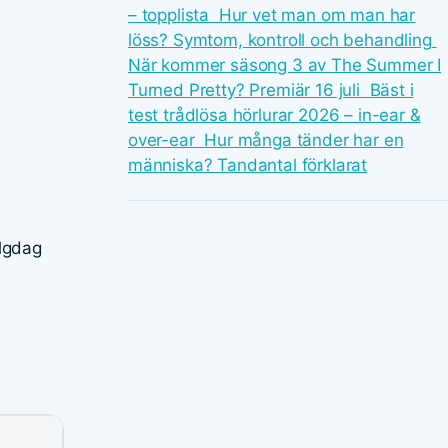
– topplista
Hur vet man om man har
löss? Symtom, kontroll och behandling
När kommer säsong 3 av The Summer I
Turned Pretty? Premiär 16 juli
Bäst i
test trådlösa hörlurar 2026 – in-ear &
over-ear
Hur många tänder har en
människa? Tandantal förklarat
elgdag