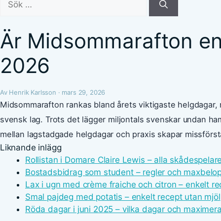
efter:
Är Midsommarafton en 
2026
Av Henrik Karlsson · mars 29, 2026
Midsommarafton rankas bland årets viktigaste helgdagar, me
svensk lag. Trots det lägger miljontals svenskar undan h
mellan lagstadgade helgdagar och praxis skapar missförst
Liknande inlägg
Rollistan i Domare Claire Lewis – alla skådespelar
Bostadsbidrag som student – regler och maxbelo
Lax i ugn med crème fraiche och citron – enkelt re
Smal pajdeg med potatis – enkelt recept utan mjöl
Röda dagar i juni 2025 – vilka dagar och maximer