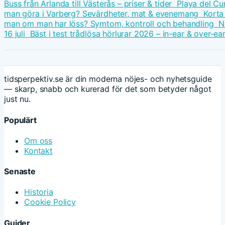
Buss från Arlanda till Västerås – priser & tider
Playa del Cu
man göra i Varberg? Sevärdheter, mat & evenemang
Korta
man om man har löss? Symtom, kontroll och behandling
N
16 juli
Bäst i test trådlösa hörlurar 2026 – in-ear & over-ea
tidsperpektiv.se är din moderna nöjes- och nyhetsguide
— skarp, snabb och kurerad för det som betyder något
just nu.
Populärt
Om oss
Kontakt
Senaste
Historia
Cookie Policy
Guider