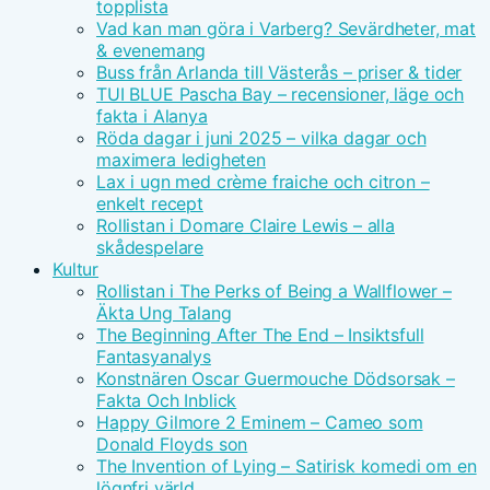
topplista
Vad kan man göra i Varberg? Sevärdheter, mat
& evenemang
Buss från Arlanda till Västerås – priser & tider
TUI BLUE Pascha Bay – recensioner, läge och
fakta i Alanya
Röda dagar i juni 2025 – vilka dagar och
maximera ledigheten
Lax i ugn med crème fraiche och citron –
enkelt recept
Rollistan i Domare Claire Lewis – alla
skådespelare
Kultur
Rollistan i The Perks of Being a Wallflower –
Äkta Ung Talang
The Beginning After The End – Insiktsfull
Fantasyanalys
Konstnären Oscar Guermouche Dödsorsak –
Fakta Och Inblick
Happy Gilmore 2 Eminem – Cameo som
Donald Floyds son
The Invention of Lying – Satirisk komedi om en
lögnfri värld