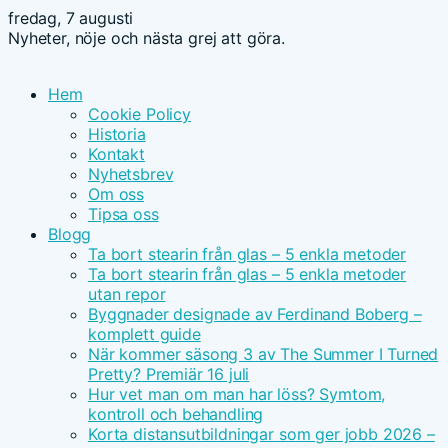
fredag, 7 augusti
Nyheter, nöje och nästa grej att göra.
Hem
Cookie Policy
Historia
Kontakt
Nyhetsbrev
Om oss
Tipsa oss
Blogg
Ta bort stearin från glas – 5 enkla metoder
Ta bort stearin från glas – 5 enkla metoder
utan repor
Byggnader designade av Ferdinand Boberg –
komplett guide
När kommer säsong 3 av The Summer I Turned
Pretty? Premiär 16 juli
Hur vet man om man har löss? Symtom,
kontroll och behandling
Korta distansutbildningar som ger jobb 2026 –