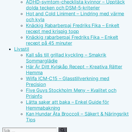
ADHD-symtom-checklista kvinnor – Upptäck
dolda tecken och DSM-5-kriterier
Hot and Cold Liniment – Lindring med värme
och kyla
Knäckig Rabarberpaj Fredriks Fika – Enkelt
recept med krispig topp
Knäckig rabarberpaj Fredriks Fika – Enkelt
recept på 45 minuter
Livsstil
Kall sås till grillad kyckling – Smakrik
Sommarglädje
Här Är Ditt Kylskåp Recept – Kreativa Rätter
Hemma
Wilfa ICM-C15 – Glasstillverkning med
Precision
Five Guys Stockholm Meny – Kvalitet och
Prisinfo
Lätta saker att baka – Enkel Guide för
Hemmabakning
Kan Hundar Äta Broccoli – Säkert & Näringsrikt
Tips
Sök