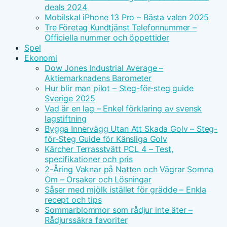
deals 2024
Mobilskal iPhone 13 Pro – Bästa valen 2025
Tre Företag Kundtjänst Telefonnummer –
Officiella nummer och öppettider
Spel
Ekonomi
Dow Jones Industrial Average –
Aktiemarknadens Barometer
Hur blir man pilot – Steg-för-steg guide
Sverige 2025
Vad är en lag – Enkel förklaring av svensk
lagstiftning
Bygga Innervägg Utan Att Skada Golv – Steg-
för-Steg Guide för Känsliga Golv
Kärcher Terrasstvätt PCL 4 – Test,
specifikationer och pris
2-Åring Vaknar på Natten och Vägrar Somna
Om – Orsaker och Lösningar
Såser med mjölk istället för grädde – Enkla
recept och tips
Sommarblommor som rådjur inte äter –
Rådjurssäkra favoriter