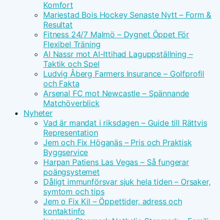
Komfort
Mariestad Bois Hockey Senaste Nytt – Form &
Resultat
Fitness 24/7 Malmö – Dygnet Öppet För
Flexibel Träning
Al Nassr mot Al-Ittihad Laguppställning –
Taktik och Spel
Ludvig Åberg Farmers Insurance – Golfprofil
och Fakta
Arsenal FC mot Newcastle – Spännande
Matchöverblick
Nyheter
Vad är mandat i riksdagen – Guide till Rättvis
Representation
Jem och Fix Höganäs – Pris och Praktisk
Byggservice
Harpan Patiens Las Vegas – Så fungerar
poängsystemet
Dåligt immunförsvar sjuk hela tiden – Orsaker,
symtom och tips
Jem o Fix Kil – Öppettider, adress och
kontaktinfo