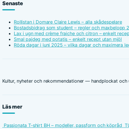
Senaste
Rollistan i Domare Claire Lewis – alla skådespelare
Bostadsbidrag som student – regler och maxbelopp 
Lax i ugn med crème fraiche och citron – enkelt recep
Smal pajdeg med potatis – enkelt recept utan mjöl
Röda dagar i juni 2025 – vilka dagar och maximera le
Kultur, nyheter och rekommendationer — handplockat och u
Läs mer
Passionata T-shirt BH – modeller, passform och köpråd
T