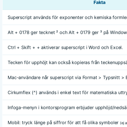
Fakta
Superscript används för exponenter och kemiska formler
Alt + 0178 ger tecknet ² och Alt + 0179 ger ³ på Window
Ctrl + Skift + + aktiverar superscript i Word och Excel.
Tecken för upphöjt kan också kopieras från teckenuppsä
Mac-användare når superscript via Format > Typsnitt > 
Cirkumflex (^) används i enkel text för matematiska uttry
Infoga-menyn i kontorsprogram erbjuder upphöjd/nedsän
Mobil: tryck länge på siffror för att få olika symboler
(ej 