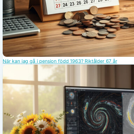
När kan jag gå i pension född 1963? Riktålder 67 år