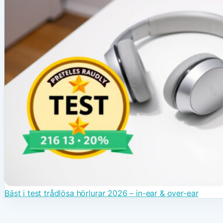
Bäst i test trådlösa hörlurar 2026 – in-ear & over-ear