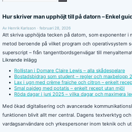
efter:
Hur skriver man upphöjt till på datorn – Enkel gui
Av Henrik Karlsson · februari 28, 2026
Att skriva upphöjda tecken på datorn, som exponenter i m
metod beroende på vilket program och operativsystem som
superscript – från tangentbordsgenvägar till menyalterna
Liknande inlägg
Rollistan i Domare Claire Lewis – alla skådespelare
Bostadsbidrag som student – regler och maxbelopp 
Lax i ugn med crème fraiche och citron – enkelt recep
Smal pajdeg med potatis – enkelt recept utan mjöl
Röda dagar i juni 2025 – vilka dagar och maximera le
Med ökad digitalisering och avancerade kommunikations
funktionen blivit allt mer central. Dagens textverktyg och
vardagsanvändare och yrkespersoner inom teknik och utb