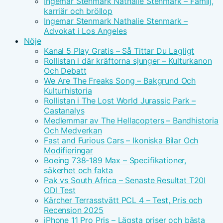
Ingemar Stenmark Nathalie Stenmark – Familj,
karriär och bröllop
Ingemar Stenmark Nathalie Stenmark –
Advokat i Los Angeles
Nöje
Kanal 5 Play Gratis – Så Tittar Du Lagligt
Rollistan i där kräftorna sjunger – Kulturkanon
Och Debatt
We Are The Freaks Song – Bakgrund Och
Kulturhistoria
Rollistan i The Lost World Jurassic Park –
Castanalys
Medlemmar av The Hellacopters – Bandhistoria
Och Medverkan
Fast and Furious Cars – Ikoniska Bilar Och
Modifieringar
Boeing 738-189 Max – Specifikationer,
säkerhet och fakta
Pak vs South Africa – Senaste Resultat T20I
ODI Test
Kärcher Terrasstvätt PCL 4 – Test, Pris och
Recension 2025
iPhone 11 Pro Pris – Lägsta priser och bästa