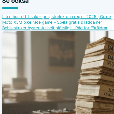
Se också
Liten husbil till salu – pris, storlek och regler 2025 | Guide
Moto X3M bike race game – Spela gratis & ladda ner
Bebis skriker hysteriskt helt plötsligt – Råd för Föräldrar