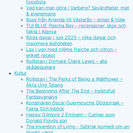
topplista
Vad kan man göra i Varberg? Sevärdheter, mat
& evenemang
Buss från Arlanda till Västerås – priser & tider
TUI BLUE Pascha Bay – recensioner, läge och
fakta i Alanya
Röda dagar i juni 2025 – vilka dagar och
maximera ledigheten
Lax i ugn med crème fraiche och citron –
enkelt recept
Rollistan i Domare Claire Lewis – alla
skådespelare
Kultur
Rollistan i The Perks of Being a Wallflower –
Äkta Ung Talang
The Beginning After The End – Insiktsfull
Fantasyanalys
Konstnären Oscar Guermouche Dödsorsak –
Fakta Och Inblick
Happy Gilmore 2 Eminem – Cameo som
Donald Floyds son
The Invention of Lying – Satirisk komedi om en
lögnfri värld