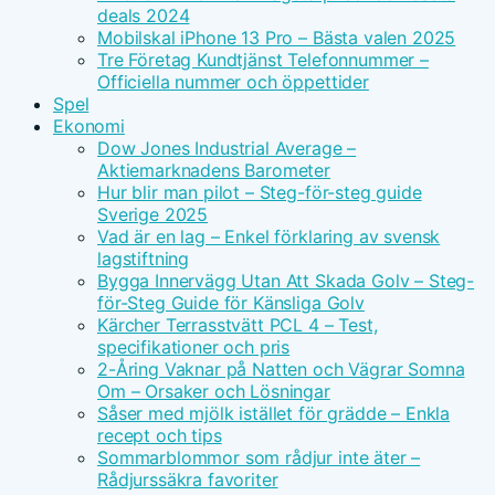
deals 2024
Mobilskal iPhone 13 Pro – Bästa valen 2025
Tre Företag Kundtjänst Telefonnummer –
Officiella nummer och öppettider
Spel
Ekonomi
Dow Jones Industrial Average –
Aktiemarknadens Barometer
Hur blir man pilot – Steg-för-steg guide
Sverige 2025
Vad är en lag – Enkel förklaring av svensk
lagstiftning
Bygga Innervägg Utan Att Skada Golv – Steg-
för-Steg Guide för Känsliga Golv
Kärcher Terrasstvätt PCL 4 – Test,
specifikationer och pris
2-Åring Vaknar på Natten och Vägrar Somna
Om – Orsaker och Lösningar
Såser med mjölk istället för grädde – Enkla
recept och tips
Sommarblommor som rådjur inte äter –
Rådjurssäkra favoriter