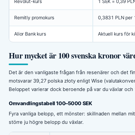
Revolut-kurs
1 SEK = 0,39 PLN
Remitly promokurs
0,3831 PLN per 
Alior Bank kurs
Aktuell kurs för 
Hur mycket är 100 svenska kronor vär
Det är den vanligaste frågan från resenärer och det fi
motsvarar 39,27 polska złoty enligt Wise (valutakonve
Beloppet varierar dock beroende på var du växlar och v
Omvandlingstabell 100–5000 SEK
Fyra vanliga belopp, ett mönster: skillnaden mellan mi
större ju högre belopp du växlar.