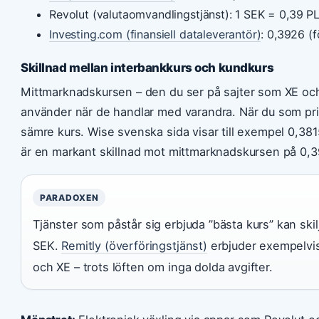
Revolut (valutaomvandlingstjänst): 1 SEK = 0,39 P
Investing.com (finansiell dataleverantör)
: 0,3926 (
Skillnad mellan interbankkurs och kundkurs
Mittmarknadskursen – den du ser på sajter som XE oc
använder när de handlar med varandra. När du som pri
sämre kurs. Wise svenska sida visar till exempel 0,381
är en markant skillnad mot mittmarknadskursen på 0,3
PARADOXEN
Tjänster som påstår sig erbjuda ”bästa kurs” kan skil
SEK.
Remitly (överföringstjänst)
erbjuder exempelvis
och XE – trots löften om inga dolda avgifter.