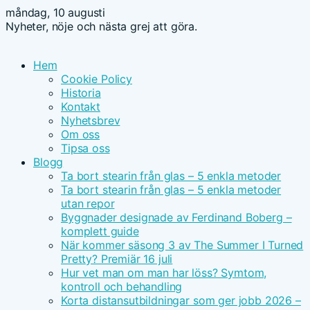
måndag, 10 augusti
Nyheter, nöje och nästa grej att göra.
Hem
Cookie Policy
Historia
Kontakt
Nyhetsbrev
Om oss
Tipsa oss
Blogg
Ta bort stearin från glas – 5 enkla metoder
Ta bort stearin från glas – 5 enkla metoder
utan repor
Byggnader designade av Ferdinand Boberg –
komplett guide
När kommer säsong 3 av The Summer I Turned
Pretty? Premiär 16 juli
Hur vet man om man har löss? Symtom,
kontroll och behandling
Korta distansutbildningar som ger jobb 2026 –