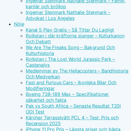
Ingemar Stenmark Nathalie Stenmark – Familj,
karriär och bröllop
Ingemar Stenmark Nathalie Stenmark –
Advokat i Los Angeles
Nöje
Kanal 5 Play Gratis – Så Tittar Du Lagligt
Rollistan i där kräftorna sjunger – Kulturkanon
Och Debatt
We Are The Freaks Song – Bakgrund Och
Kulturhistoria
Rollistan i The Lost World Jurassic Park –
Castanalys
Medlemmar av The Hellacopters – Bandhistoria
Och Medverkan
Fast and Furious Cars – Ikoniska Bilar Och
Modifieringar
Boeing 738-189 Max – Specifikationer,
säkerhet och fakta
Pak vs South Africa – Senaste Resultat T20I
ODI Test
Kärcher Terrasstvätt PCL 4 – Test, Pris och
Recension 2025
iPhone 11 Pro Pris – Lägsta priser och bästa