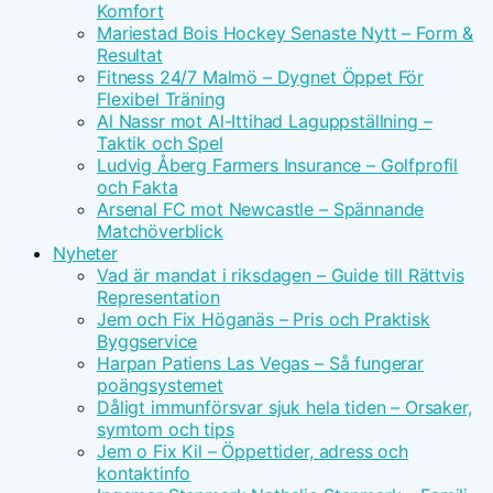
Komfort
Mariestad Bois Hockey Senaste Nytt – Form &
Resultat
Fitness 24/7 Malmö – Dygnet Öppet För
Flexibel Träning
Al Nassr mot Al-Ittihad Laguppställning –
Taktik och Spel
Ludvig Åberg Farmers Insurance – Golfprofil
och Fakta
Arsenal FC mot Newcastle – Spännande
Matchöverblick
Nyheter
Vad är mandat i riksdagen – Guide till Rättvis
Representation
Jem och Fix Höganäs – Pris och Praktisk
Byggservice
Harpan Patiens Las Vegas – Så fungerar
poängsystemet
Dåligt immunförsvar sjuk hela tiden – Orsaker,
symtom och tips
Jem o Fix Kil – Öppettider, adress och
kontaktinfo