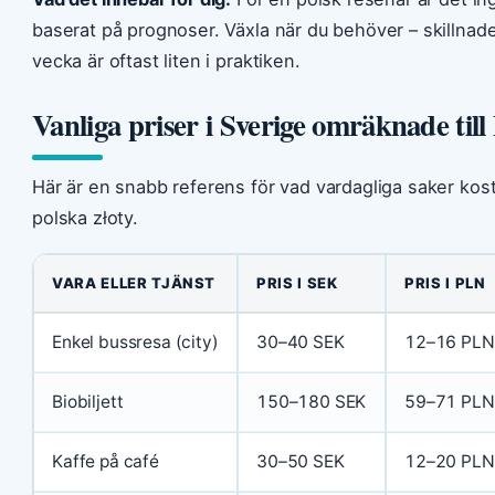
baserat på prognoser. Växla när du behöver – skillnade
vecka är oftast liten i praktiken.
Vanliga priser i Sverige omräknade til
Här är en snabb referens för vad vardagliga saker kosta
polska złoty.
VARA ELLER TJÄNST
PRIS I SEK
PRIS I PLN
Enkel bussresa (city)
30–40 SEK
12–16 PLN
Biobiljett
150–180 SEK
59–71 PLN
Kaffe på café
30–50 SEK
12–20 PLN