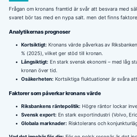
Frågan om kronans framtid är svår att besvara med sä
svaret bör tas med en nypa salt. men det finns faktor
Analytikernas prognoser
Kortsiktigt:
Kronans värde påverkas av Riksbankens 
% (2025), vilket ger stöd till kronan.
Långsiktigt:
En stark svensk ekonomi – med låg stat
kronan över tid.
Osäkerheten:
Kortsiktiga fluktuationer är svåra att
Faktorer som påverkar kronans värde
Riksbankens räntepolitik:
Högre räntor lockar inves
Svensk export:
En stark exportindustri (Volvo, Eric
Globala marknader:
Risktolerans och konjunkturläg
Vad det innebär för dig:
För en polsk resenär är det in