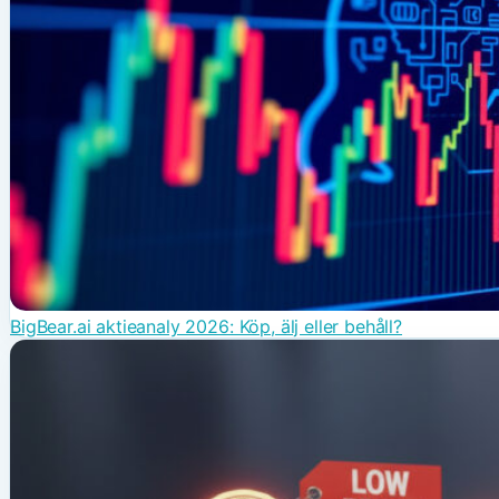
BigBear.ai aktieanaly 2026: Köp, älj eller behåll?