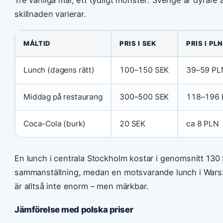
skillnaden varierar.
MÅLTID
PRIS I SEK
PRIS I PLN
Lunch (dagens rätt)
100–150 SEK
39–59 PL
Middag på restaurang
300–500 SEK
118–196 
Coca-Cola (burk)
20 SEK
ca 8 PLN
En lunch i centrala Stockholm kostar i genomsnitt 130 S
sammanställning, medan en motsvarande lunch i Warsz
är alltså inte enorm – men märkbar.
Jämförelse med polska priser