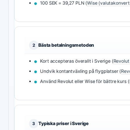
100 SEK = 39,27 PLN (
Wise (valutakonvert
Bästa betalningsmetoden
2
Kort accepteras överallt i Sverige (
Revolut
Undvik kontantväxling på flygplatser (
Revo
Använd Revolut eller Wise för bättre kurs (
Typiska priser i Sverige
3