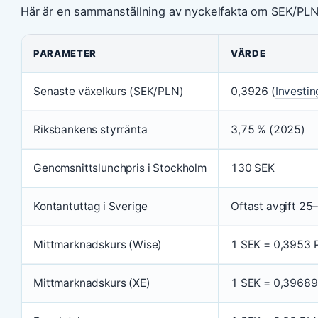
Här är en sammanställning av nyckelfakta om SEK/PLN
Nyckelfakta om SEK/PLN
PARAMETER
VÄRDE
Senaste växelkurs (SEK/PLN)
0,3926 (
Investin
Riksbankens styrränta
3,75 % (2025)
Genomsnittslunchpris i Stockholm
130 SEK
Kontantuttag i Sverige
Oftast avgift 25
Mittmarknadskurs (Wise)
1 SEK = 0,3953 
Mittmarknadskurs (XE)
1 SEK = 0,39689