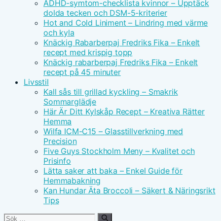
ADHD-symtom-checklista kvinnor – Upptäck
dolda tecken och DSM-5-kriterier
Hot and Cold Liniment – Lindring med värme
och kyla
Knäckig Rabarberpaj Fredriks Fika – Enkelt
recept med krispig topp
Knäckig rabarberpaj Fredriks Fika – Enkelt
recept på 45 minuter
Livsstil
Kall sås till grillad kyckling – Smakrik
Sommarglädje
Här Är Ditt Kylskåp Recept – Kreativa Rätter
Hemma
Wilfa ICM-C15 – Glasstillverkning med
Precision
Five Guys Stockholm Meny – Kvalitet och
Prisinfo
Lätta saker att baka – Enkel Guide för
Hemmabakning
Kan Hundar Äta Broccoli – Säkert & Näringsrikt
Tips
Sök