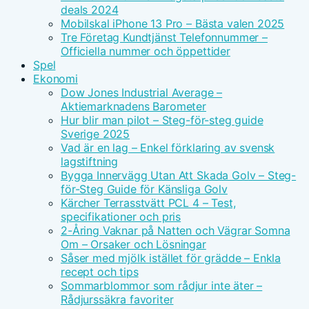
deals 2024
Mobilskal iPhone 13 Pro – Bästa valen 2025
Tre Företag Kundtjänst Telefonnummer –
Officiella nummer och öppettider
Spel
Ekonomi
Dow Jones Industrial Average –
Aktiemarknadens Barometer
Hur blir man pilot – Steg-för-steg guide
Sverige 2025
Vad är en lag – Enkel förklaring av svensk
lagstiftning
Bygga Innervägg Utan Att Skada Golv – Steg-
för-Steg Guide för Känsliga Golv
Kärcher Terrasstvätt PCL 4 – Test,
specifikationer och pris
2-Åring Vaknar på Natten och Vägrar Somna
Om – Orsaker och Lösningar
Såser med mjölk istället för grädde – Enkla
recept och tips
Sommarblommor som rådjur inte äter –
Rådjurssäkra favoriter