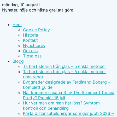
måndag, 10 augusti
Nyheter, nöje och nästa grej att göra.
Hem
Cookie Policy
Historia
Kontakt
Nyhetsbrev
Om oss
Tipsa oss
Blogg
Ta bort stearin från glas – 5 enkla metoder
Ta bort stearin från glas – 5 enkla metoder
utan repor
Byggnader designade av Ferdinand Boberg –
komplett guide
När kommer säsong 3 av The Summer I Turned
Pretty? Premiär 16 juli
Hur vet man om man har löss? Symtom,
kontroll och behandling
Korta distansutbildningar som ger jobb 2026 –