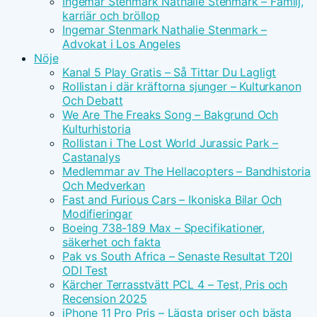
Ingemar Stenmark Nathalie Stenmark – Familj,
karriär och bröllop
Ingemar Stenmark Nathalie Stenmark –
Advokat i Los Angeles
Nöje
Kanal 5 Play Gratis – Så Tittar Du Lagligt
Rollistan i där kräftorna sjunger – Kulturkanon
Och Debatt
We Are The Freaks Song – Bakgrund Och
Kulturhistoria
Rollistan i The Lost World Jurassic Park –
Castanalys
Medlemmar av The Hellacopters – Bandhistoria
Och Medverkan
Fast and Furious Cars – Ikoniska Bilar Och
Modifieringar
Boeing 738-189 Max – Specifikationer,
säkerhet och fakta
Pak vs South Africa – Senaste Resultat T20I
ODI Test
Kärcher Terrasstvätt PCL 4 – Test, Pris och
Recension 2025
iPhone 11 Pro Pris – Lägsta priser och bästa