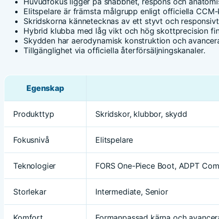
Huvudfokus ligger på snabbhet, respons och anatomi
Elitspelare är främsta målgrupp enligt officiella CCM-k
Skridskorna kännetecknas av ett styvt och responsiv
Hybrid klubba med låg vikt och hög skottprecision fin
Skydden har aerodynamisk konstruktion och avancerad
Tillgänglighet via officiella återförsäljningskanaler.
Egenskap
Produkttyp
Skridskor, klubbor, skydd
Fokusnivå
Elitspelare
Teknologier
FORS One-Piece Boot, ADPT Comf
Storlekar
Intermediate, Senior
Komfort
Formanpassad kärna och avancera