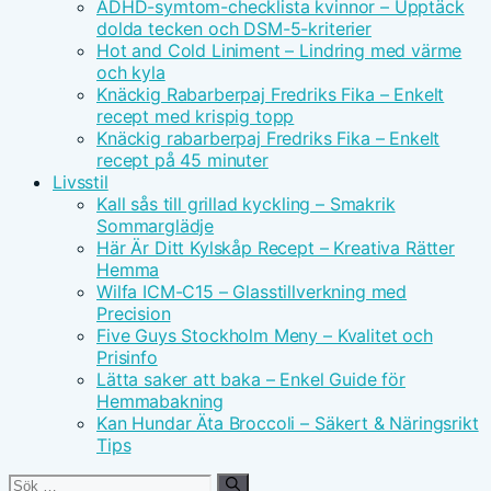
ADHD-symtom-checklista kvinnor – Upptäck
dolda tecken och DSM-5-kriterier
Hot and Cold Liniment – Lindring med värme
och kyla
Knäckig Rabarberpaj Fredriks Fika – Enkelt
recept med krispig topp
Knäckig rabarberpaj Fredriks Fika – Enkelt
recept på 45 minuter
Livsstil
Kall sås till grillad kyckling – Smakrik
Sommarglädje
Här Är Ditt Kylskåp Recept – Kreativa Rätter
Hemma
Wilfa ICM-C15 – Glasstillverkning med
Precision
Five Guys Stockholm Meny – Kvalitet och
Prisinfo
Lätta saker att baka – Enkel Guide för
Hemmabakning
Kan Hundar Äta Broccoli – Säkert & Näringsrikt
Tips
Sök