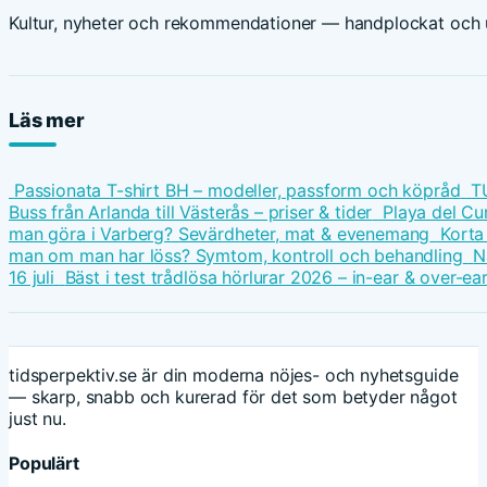
Kultur, nyheter och rekommendationer — handplockat och u
Läs mer
Passionata T-shirt BH – modeller, passform och köpråd
T
Buss från Arlanda till Västerås – priser & tider
Playa del Cu
man göra i Varberg? Sevärdheter, mat & evenemang
Korta
man om man har löss? Symtom, kontroll och behandling
N
16 juli
Bäst i test trådlösa hörlurar 2026 – in-ear & over-ea
tidsperpektiv.se är din moderna nöjes- och nyhetsguide
— skarp, snabb och kurerad för det som betyder något
just nu.
Populärt