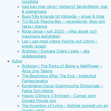
topplista
Vad kan man göra i Varberg? Sevärdheter, mat
& evenemang
Buss från Arlanda till Västerås – priser & tider
TUI BLUE Pascha Bay – recensioner, läge och
fakta i Alanya
Röda dagar i juni 2025 – vilka dagar och
maximera ledigheten
Lax i ugn med crème fraiche och citron –
enkelt recept
Rollistan i Domare Claire Lewis – alla
skådespelare
Kultur
Rollistan i The Perks of Being a Wallflower –
Äkta Ung Talang
The Beginning After The End – Insiktsfull
Fantasyanalys
Konstnären Oscar Guermouche Dödsorsak –
Fakta Och Inblick
Happy Gilmore 2 Eminem – Cameo som
Donald Floyds son
The Invention of Lying – Satirisk komedi om en
lögnfri värld