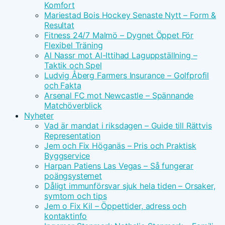
Komfort
Mariestad Bois Hockey Senaste Nytt – Form &
Resultat
Fitness 24/7 Malmö – Dygnet Öppet För
Flexibel Träning
Al Nassr mot Al-Ittihad Laguppställning –
Taktik och Spel
Ludvig Åberg Farmers Insurance – Golfprofil
och Fakta
Arsenal FC mot Newcastle – Spännande
Matchöverblick
Nyheter
Vad är mandat i riksdagen – Guide till Rättvis
Representation
Jem och Fix Höganäs – Pris och Praktisk
Byggservice
Harpan Patiens Las Vegas – Så fungerar
poängsystemet
Dåligt immunförsvar sjuk hela tiden – Orsaker,
symtom och tips
Jem o Fix Kil – Öppettider, adress och
kontaktinfo